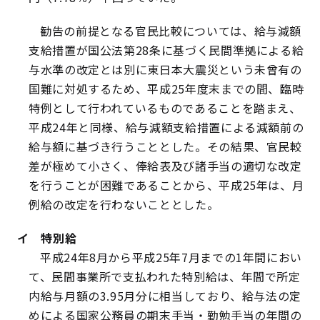
勧告の前提となる官民比較については、給与減額
支給措置が国公法第28条に基づく民間準拠による給
与水準の改定とは別に東日本大震災という未曾有の
国難に対処するため、平成25年度末までの間、臨時
特例として行われているものであることを踏まえ、
平成24年と同様、給与減額支給措置による減額前の
給与額に基づき行うこととした。その結果、官民較
差が極めて小さく、俸給表及び諸手当の適切な改定
を行うことが困難であることから、平成25年は、月
例給の改定を行わないこととした。
イ 特別給
平成24年8月から平成25年7月までの1年間におい
て、民間事業所で支払われた特別給は、年間で所定
内給与月額の3.95月分に相当しており、給与法の定
めによる国家公務員の期末手当・勤勉手当の年間の