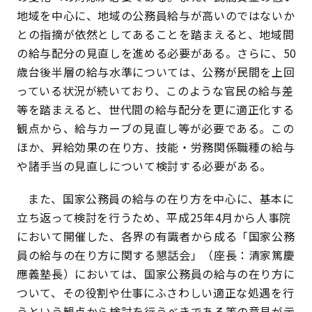
地域を中心に、地域の公務員給与が高いのではないか
との指摘が依然としてあることを踏まえると、地域間
の給与配分の見直しを進める必要がある。さらに、50
歳台後半層の給与水準については、公務が民間を上回
っている状況が続いており、このような官民の給与差
等を踏まえると、世代間の給与配分を更に適正化する
観点から、給与カーブの見直し等が必要である。この
ほか、昇給効果の在り方、技能・労務関係職種の給与
や諸手当の見直しについて検討する必要がある。
また、国家公務員の給与の在り方を中心に、基本に
立ち返って検討を行うため、平成25年4月から人事院
において開催した、各界の有識者から成る「国家公務
員の給与の在り方に関する懇話会」（座長：清家篤慶
應義塾長）においては、国家公務員の給与の在り方に
ついて、その役割や仕事にふさわしい適正な処遇を行
うという観点から検討を行うべきである等の意見が示