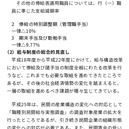
その他の俸給表適用職員については、行（一）職
員に準じた支給減額率
2 俸給の特別調整額（管理職手当）
一律△10％
3 期末手当及び勤勉手当
一律△9.77％
（2）給与制度の総合的見直し
平成18年度から平成22年度にかけて、給与構造改革
において俸給及び諸手当の制度全般にわたる改革を行
うなど、これまでも必要な取組を進めてきたところで
あるが、その後の社会経済情勢の変化を踏まえると、
一層の取組を進めるべき課題が種々生じてきている。
平成25年は、民間の産業構造の変化への対応として
「職種別民間給与実態調査」の調査対象産業の拡大を
行ったところであるが、引き続き民間企業の組織形態
の変化への対応が必要である。また、民間賃金の低い