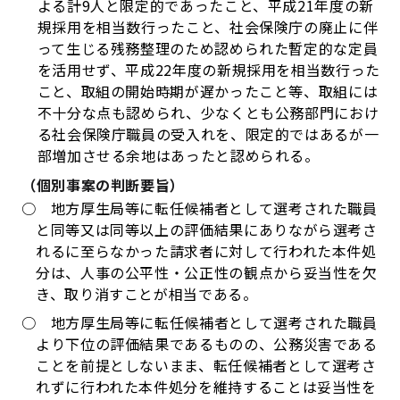
よる計9人と限定的であったこと、平成21年度の新
規採用を相当数行ったこと、社会保険庁の廃止に伴
って生じる残務整理のため認められた暫定的な定員
を活用せず、平成22年度の新規採用を相当数行った
こと、取組の開始時期が遅かったこと等、取組には
不十分な点も認められ、少なくとも公務部門におけ
る社会保険庁職員の受入れを、限定的ではあるが一
部増加させる余地はあったと認められる。
（個別事案の判断要旨）
○
地方厚生局等に転任候補者として選考された職員
と同等又は同等以上の評価結果にありながら選考さ
れるに至らなかった請求者に対して行われた本件処
分は、人事の公平性・公正性の観点から妥当性を欠
き、取り消すことが相当である。
○
地方厚生局等に転任候補者として選考された職員
より下位の評価結果であるものの、公務災害である
ことを前提としないまま、転任候補者として選考さ
れずに行われた本件処分を維持することは妥当性を