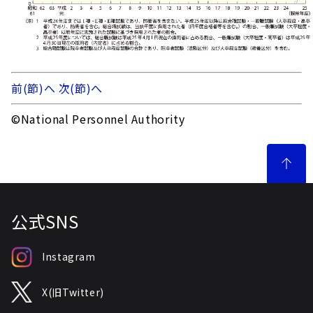
前(節)へ
次(節)へ
©National Personnel Authority
公式SNS
Instagram
X(旧Twitter)