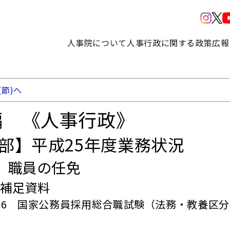
人事院について
人事行政に関する政策
広報
(節)へ
編 《人事行政》
3部】平成25年度業務状況
 職員の任免
章補足資料
－16 国家公務員採用総合職試験（法務・教養区