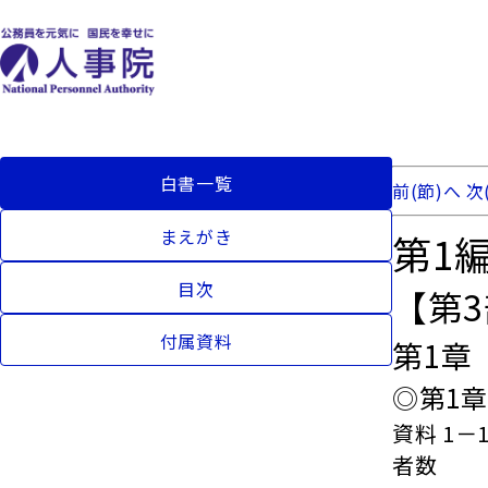
白書一覧
前(節)へ
次
まえがき
第1
目次
【第
付属資料
第1章
◎第1
資料 1
者数