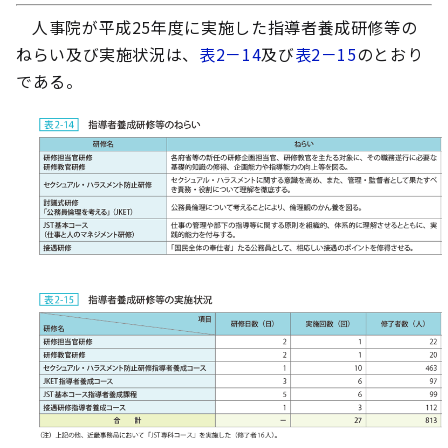
人事院が平成25年度に実施した指導者養成研修等の
ねらい及び実施状況は、
表2－14
及び
表2－15
のとおり
である。