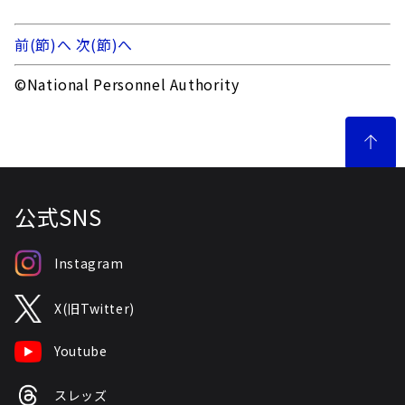
前(節)へ
次(節)へ
©National Personnel Authority
公式SNS
Instagram
X(旧Twitter)
Youtube
スレッズ