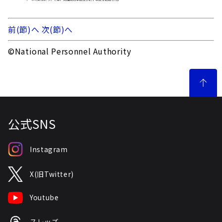
前(節)へ
次(節)へ
©National Personnel Authority
公式SNS
Instagram
X(旧Twitter)
Youtube
スレッズ