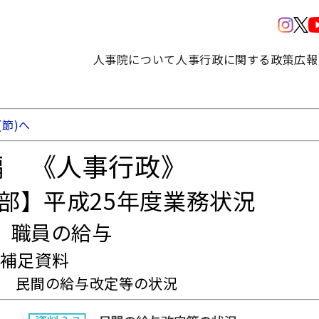
人事院について
人事行政に関する政策
広報
(節)へ
編 《人事行政》
3部】平成25年度業務状況
 職員の給与
章補足資料
－7 民間の給与改定等の状況