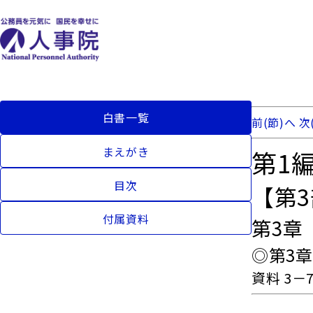
白書一覧
前(節)へ
次
まえがき
第1
目次
【第
付属資料
第3章
◎第3
資料 3