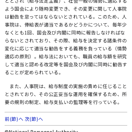
ととされ（給与法定主義）、社会一般の情勢に適応する
よう国会により随時変更でき、その変更に関して人事院
は勧告を怠ってはならないとされている。このため、人
事院は、俸給表が適当であるかどうかについて、毎年少
なくとも1回、国会及び内閣に同時に報告しなければな
らないとされており、その際、給与を決定する諸条件の
変化に応じて適当な勧告をする義務を負っている（情勢
適応の原則）。給与法においても、職員の給与額を研究
して適当と認める改定等を国会及び内閣に同時に勧告す
ることが定められている。
また、人事院は、給与制度の実施の責めに任じること
とされており、その公正妥当な運用を確保するため、所
要の規則の制定、給与支払いの監理等を行っている。
前(節)へ
次(節)へ
©National Personnel Authority