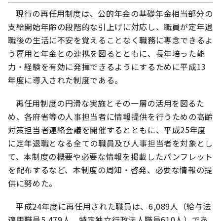
現行の再任用制度は、公的年金の基礎年金相当部分の
支給開始年齢の段階的な引上げに対応し、職員が定年退
職後の生活に不安を覚えることなく職務に専念できるよ
う雇用と年金との連携を図るとともに、長年培った能
力・経験を有効に発揮できるようにするために平成13
年度に導入された制度である。
再任用制度の円滑な実施とその一層の活用を図るた
め、各府省等の人事担当者に情報提供を行うための高齢
対策担当者連絡会議を開催するとともに、平成25年度
に定年退職となる全ての職員及び人事担当者を対象とし
て、本制度の概要や必要な情報を掲載したパンフレット
を配布するなど、本制度の周知・啓発、必要な情報の提
供に努めた。
平成24年度に再任用された職員は、6,089人（給与法
適用職員5,479人、特定独立行政法人職員610人）であ