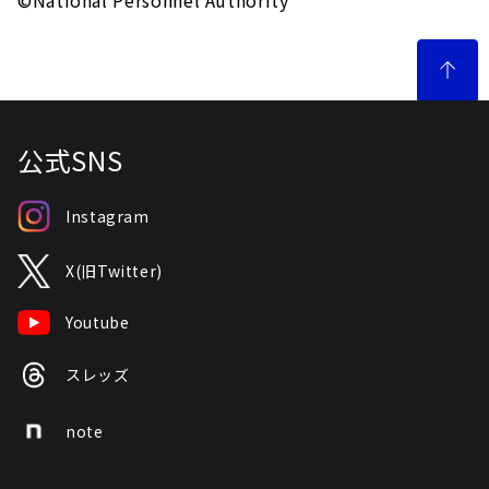
©National Personnel Authority
公式SNS
Instagram
X(旧Twitter)
Youtube
スレッズ
note