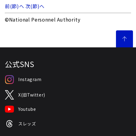
前(節)へ
次(節)へ
©National Personnel Authority
公式SNS
Instagram
X(旧Twitter)
Youtube
スレッズ