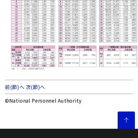
前(節)へ
次(節)へ
©National Personnel Authority