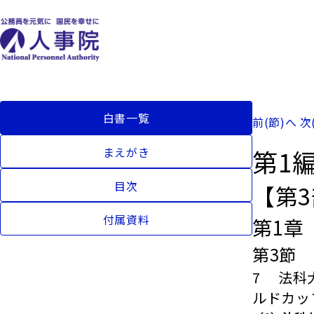
白書一覧
前(節)へ
次
第1
まえがき
目次
【第
付属資料
第1章
第3節
7 法科
ルドカッ