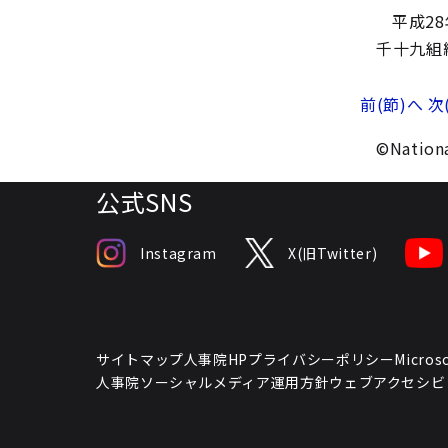
平成2
千十九組
前(節)へ
次
©Nationa
公式SNS
Instagram
X(旧Twitter)
サイトマップ
人事院HPプライバシーポリシー
Micr
人事院ソーシャルメディア運用方針
ウェブアクセシビ