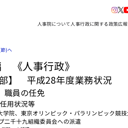
人事院について
人事行政に関する政策
広報
(節)へ
編 《人事行政》
3部】 平成28年度業務状況
 職員の任免
 任用状況等
大学院、東京オリンピック・パラリンピック競技
プ二千十九組織委員会への派遣