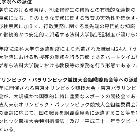
大学院への派遣
学院における教育は、司法修習生の修習との有機的な連携の
観点に立ち、そのような実務に関する教育の実効性を確保する
び検察官に加えて、行政実務に関する最先端の専門的な知識
て継続的かつ安定的に派遣する法科大学院派遣制度が設けら
8年度に法科大学院派遣制度により派遣された職員は24人（
大学院における教授等の業務を行う形態であるパートタイム
ず専ら法科大学院における教授等の業務を行う形態であるフル
オリンピック・パラリンピック競技大会組織委員会等への派
2年に開催される東京オリンピック競技大会・東京パラリンピ
会が、大規模かつ国家的に特に重要なスポーツの競技会であ
法人東京オリンピック・パラリンピック競技大会組織委員会
の要請に応じて、国の職員を組織委員会に派遣すること等を
ンピック競技大会特別措置法」及び「平成三十一年ラグビーワ
ている。