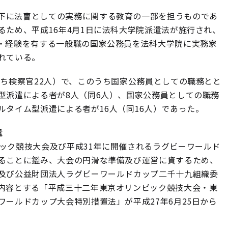
下に法曹としての実務に関する教育の一部を担うものであ
ため、平成16年4月1日に法科大学院派遣法が施行され、
・経験を有する一般職の国家公務員を法科大学院に実務家
れている。
うち検察官22人）で、このうち国家公務員としての職務とと
型派遣による者が8人（同6人）、国家公務員としての職務
タイム型派遣による者が16人（同16人）であった。
遣
ック競技大会及び平成31年に開催されるラグビーワールド
ることに鑑み、大会の円滑な準備及び運営に資するため、
及び公益財団法人ラグビーワールドカップ二千十九組織委
内容とする「平成三十二年東京オリンピック競技大会・東
ールドカップ大会特別措置法」が平成27年6月25日から