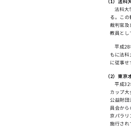
（1）法科
法科大
る。この
裁判官及
教員とし
平成2
もに法科
に従事せ
（2）東京
平成3
カップ大
公益財団
員会から
京パラリ
施行され