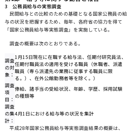
3 公務員給与の実態調査
民間給与との比較のための基礎となる国家公務員の給
与の状況を把握するため、毎年、各府省の協力を得て
「国家公務員給与等実態調査」を実施している。
調査の概要は次のとおりである。
1月15日現在に在職する給与法、任期付研究員法、
調査
任期付職員法の適用を受ける職員（休職者、派遣
の対
職員（専ら派遣先の業務に従事する職員に限
象：
る。）、在外公館勤務者等を除く。）
調査
俸給、諸手当の受給状況、年齢、学歴、採用試験
項
の種類等
目：
調査
の集
4月1日における給与等の状況を集計
計：
平成28年国家公務員給与等実態調査結果の概要は、