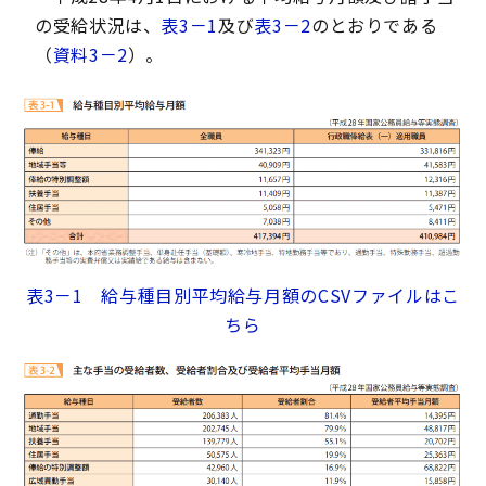
の受給状況は、
表3－1
及び
表3－2
のとおりである
（
資料3－2
）。
表3－1 給与種目別平均給与月額のCSVファイルはこ
ちら