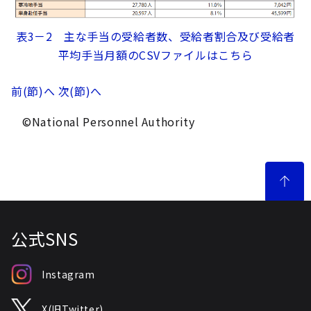
表3－2 主な手当の受給者数、受給者割合及び受給者
平均手当月額のCSVファイルはこちら
前(節)へ
次(節)へ
©National Personnel Authority
公式SNS
Instagram
X(旧Twitter)