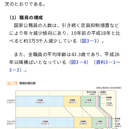
次のとおりである。
（1）職員の構成
国家公務員の人数は、引き続く定員抑制措置など
により年々減少傾向にあり、10年前の平成18年と比
べると約3万5千人減少している（
図3－3
）。
また、全職員の平均年齢は43.3歳であり、平成26
年以降横ばいとなっている（
図3－4
）（
資料3－1
～
3－3
）。