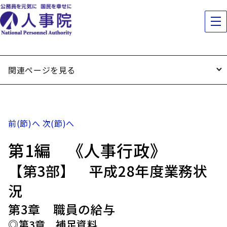
関連ページを見る
前(節)へ
次(節)へ
第1編 《人事行政》
【第3部】 平成28年度業務状
況
第3章 職員の給与
◎第3章 補足資料