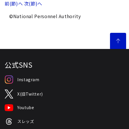
前(節)へ
次(節)へ
©National Personnel Authority
公式SNS
Instagram
X(旧Twitter)
Youtube
スレッズ