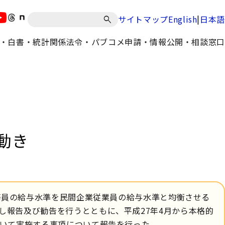
|
サイトマップ
English
日本語
・白書・統計
関係法令・パブコメ
申請・情報公開・相談窓口
動き
務員の給与水準を民間企業従業員の給与水準と均衡させる
し報告及び勧告を行うとともに、平成27年4月から本格的
おいて実施する事項について報告を行った。