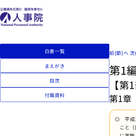
白書一覧
前(節)へ
次
第1
まえがき
目次
【第
付属資料
第1章
◎ 平成
こと（
に実施