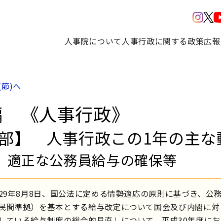
人事院について
人事行政に関する政策
広報
(節)へ
編 《人事行政》
1部】 人事行政この1年の主な
 適正な公務員給与の確保等
29年8月8日、国公法に定める情勢適応の原則に基づき、公
民間準拠）を基本とする給与改定について国会及び内閣に対
している給与制度の総合的見直しについて、平成30年度に