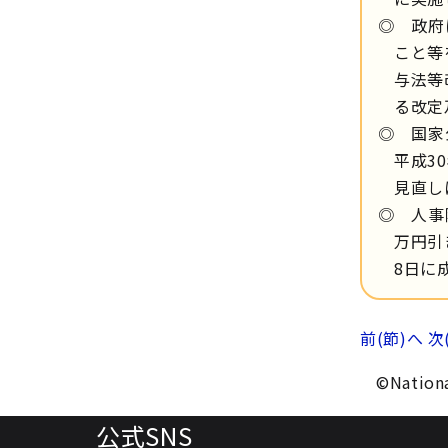
◎ 政府
こと等
与法等
る改定
◎ 国家
平成3
見直し
◎ 人事
万円引
8日に
前(節)へ
次
©Nationa
公式SNS