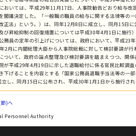
においては、平成29年11月17日、人事院勧告どおり給与
を閣議決定した。「一般職の職員の給与に関する法律等の一部
改正法」という。）は、同年12月8日に成立し、同月15日
及び昇給抑制の回復措置については平成30年4月1日に施行
公務員の定年の引上げについては、政府において、平成23
0年2月に内閣総理大臣から人事院総裁に対して検討要請が
について、政府の論点整理及び検討要請を踏まえつつ、関係
院が平成29年4月19日に示した退職給付に係る官民比較調
き下げることを内容とする「国家公務員退職手当法等の一部を
成立し、同月15日に公布され、平成30年1月1日から施行さ
(節)へ
l Personnel Authority