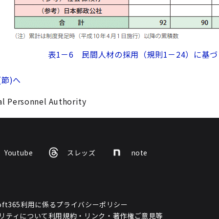
表1－6 民間人材の採用（規則1－24）に基
(節)へ
l Personnel Authority
Youtube
スレッズ
note
osoft365利用に係るプライバシーポリシー
リティについて
利用規約・リンク・著作権
ご意見等