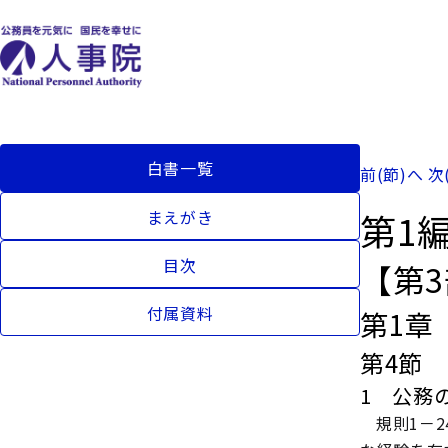
白書一覧
前(節)へ
次
第1
まえがき
目次
【第
付属資料
第1章
第4節
1 公務
規則1－