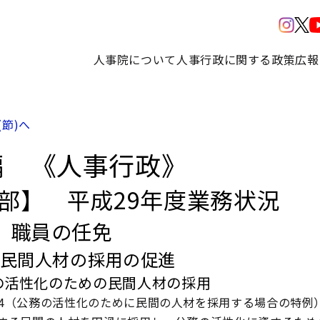
人事院について
人事行政に関する政策
広報
(節)へ
編 《人事行政》
3部】 平成29年度業務状況
 職員の任免
 民間人材の採用の促進
の活性化のための民間人材の採用
24（公務の活性化のために民間の人材を採用する場合の特