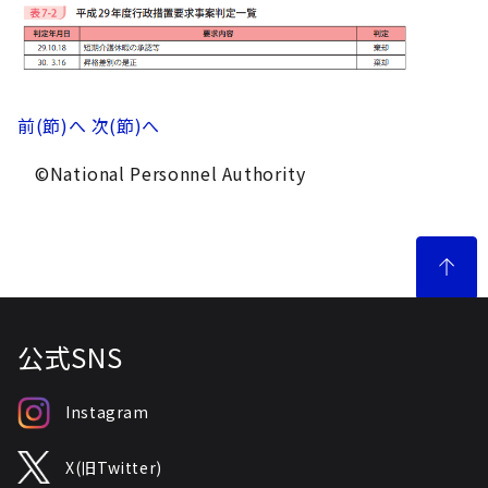
前(節)へ
次(節)へ
©National Personnel Authority
公式SNS
Instagram
X(旧Twitter)