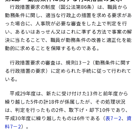
行政措置要求の制度（国公法第86条）は、職員から
勤務条件に関し、適当な行政上の措置を求める要求があ
った場合に、人事院が必要な審査をした上で判定を行
い、あるいはあっせん又はこれに準ずる方法で事案の解
決に当たることで、職員が勤務条件の改善と適正化を能
動的に求めることを保障するものである。
行政措置要求の審査は、規則13－2（勤務条件に関す
る行政措置の要求）に定められた手続に従って行われて
いる。
平成29年度は、新たに受け付けた13件と前年度から
繰り越した5件の計18件が係属したが、その処理状況
は、判定を行ったもの2件、取下げ・却下10件であり、
平成30年度に繰り越したものは6件である（
表7－2
、
資
料7－2
）。