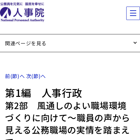
関連ページを見る
前(節)へ
次(節)へ
第1編 人事行政
第2部 風通しのよい職場環境
づくりに向けて～職員の声から
見える公務職場の実情を踏まえ