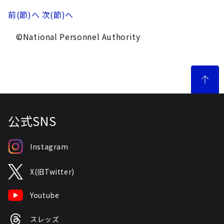
前(節)へ
次(節)へ
©National Personnel Authority
公式SNS
Instagram
X(旧Twitter)
Youtube
スレッズ