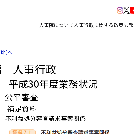
人事院について
人事行政に関する政策
広報
(節)へ
編 人事行政
部 平成30年度業務状況
 公平審査
章 補足資料
1 不利益処分審査請求事案関係