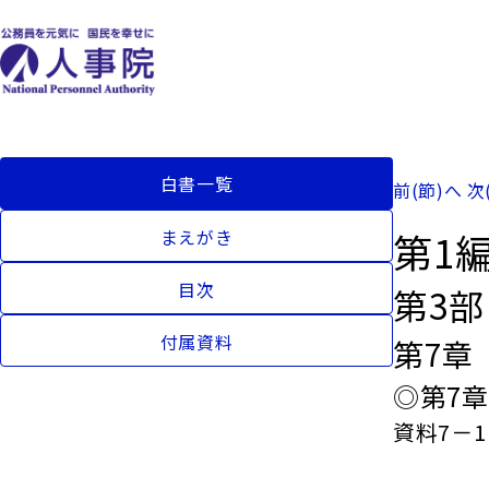
白書一覧
前(節)へ
次
第1
まえがき
目次
第3
付属資料
第7章
◎第7
資料7－