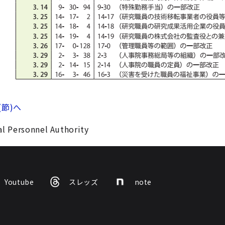
(節)へ
l Personnel Authority
Youtube
スレッズ
note