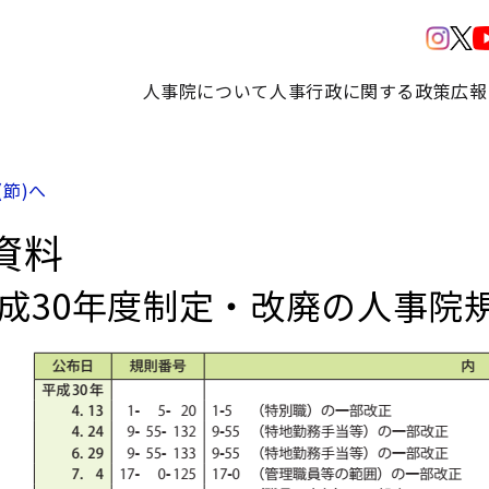
人事院について
人事行政に関する政策
広報
(節)へ
資料
平成30年度制定・改廃の人事院