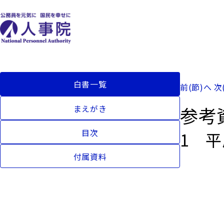
白書一覧
前(節)へ
次
参考
まえがき
目次
1 
付属資料