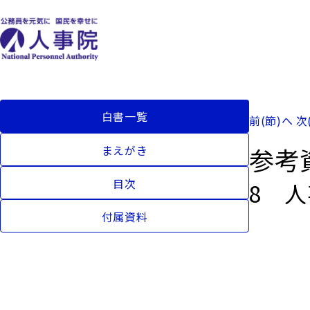
白書一覧
前(節)へ
次
参考
まえがき
目次
8 
付属資料