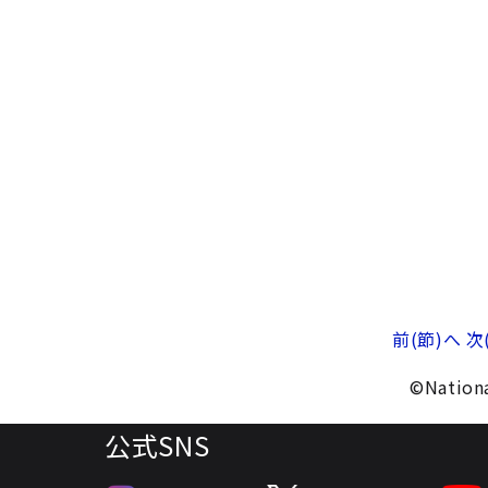
前(節)へ
次
©Nationa
公式SNS