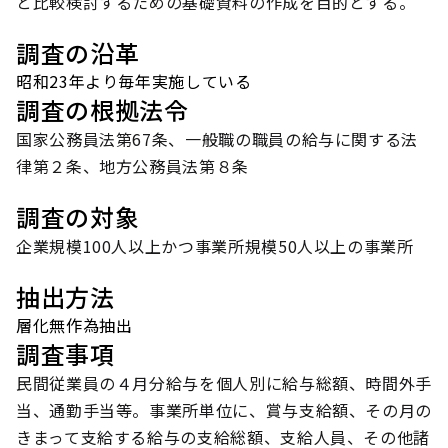
と比較検討するための基礎資料の作成を目的とする。
調査の沿革
昭和23年より毎年実施している
調査の根拠法令
国家公務員法第67条、一般職の職員の給与に関する法
律第２条、地方公務員法第８条
調査の対象
企業規模100人以上かつ事業所規模50人以上の事業所
抽出方法
層化無作為抽出
調査事項
民間従業員の４月分給与を個人別に給与総額、時間外手
当、通勤手当等。事業所単位に、賞与支給額、その月の
きまって支給する給与の支給総額、支給人員、その他諸