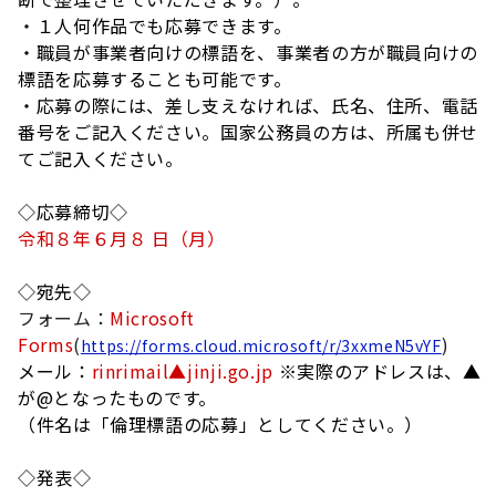
・１人何作品でも応募できます。
・職員が事業者向けの標語を、事業者の方が職員向けの
標語を応募することも可能です。
・応募の際には、差し支えなければ、氏名、住所、電話
番号をご記入ください。国家公務員の方は、所属も併せ
てご記入ください。
◇応募締切◇
令和８年６月８ 日（月）
◇宛先◇
フォーム：
Microsoft
Forms
(
)
https://forms.cloud.microsoft/r/3xxmeN5vYF
メール：
rinrimail▲jinji.go.jp
※実際のアドレスは、▲
が@となったものです。
（件名は「倫理標語の応募」としてください。）
◇発表◇