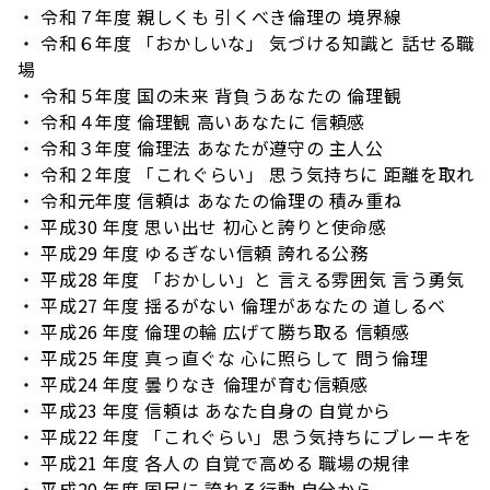
・ 令和７年度 親しくも 引くべき倫理の 境界線
・ 令和６年度 「おかしいな」 気づける知識と 話せる職
場
・ 令和５年度 国の未来 背負うあなたの 倫理観
・ 令和４年度 倫理観 高いあなたに 信頼感
・ 令和３年度 倫理法 あなたが遵守の 主人公
・ 令和２年度 「これぐらい」 思う気持ちに 距離を取れ
・ 令和元年度 信頼は あなたの倫理の 積み重ね
・ 平成30 年度 思い出せ 初心と誇りと使命感
・ 平成29 年度 ゆるぎない信頼 誇れる公務
・ 平成28 年度 「おかしい」と 言える雰囲気 言う勇気
・ 平成27 年度 揺るがない 倫理があなたの 道しるべ
・ 平成26 年度 倫理の輪 広げて勝ち取る 信頼感
・ 平成25 年度 真っ直ぐな 心に照らして 問う倫理
・ 平成24 年度 曇りなき 倫理が育む信頼感
・ 平成23 年度 信頼は あなた自身の 自覚から
・ 平成22 年度 「これぐらい」思う気持ちにブレーキを
・ 平成21 年度 各人の 自覚で高める 職場の規律
・ 平成20 年度 国民に 誇れる行動 自分から