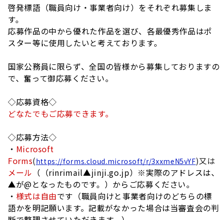
啓発標語（職員向け・事業者向け）をそれぞれ募集しま
す。
応募作品の中から優れた作品を選び、各最優秀作品はポ
スター等に使用したいと考えております。
国家公務員に限らず、全国の皆様から募集しておりますの
で、奮って御応募ください。
◇応募資格◇
どなたでもご応募できます。
◇応募方法◇
・
Microsoft
Forms
(
)又は
https://forms.cloud.microsoft/r/3xxmeN5vYF
メール
（（rinrimail▲jinji.go.jp）※実際のアドレスは、
▲が@となったものです。）からご応募ください。
・
様式は自由
です（職員向けと事業者向けのどちらの標
語かを明記願います。記載がなかった場合は当審査会の判
断で整理させていただきます。）。