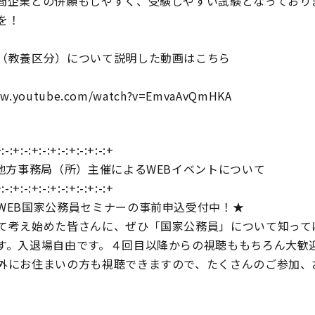
間企業との併願もしやすく、受験しやすい試験となっており
を！
（教養区分）について説明した動画はこちら
ww.youtube.com/watch?v=EmvaAvQmHKA
:-:+:-:+:-:+:-:+:-:+:-:+
院地方事務局（所）主催によるWEBイベントについて
:-:+:-:+:-:+:-:+:-:+:-:+
WEB国家公務員セミナーの事前申込受付中！★
て考え始めた皆さんに、ぜひ「国家公務員」について知ってほ
す。入退場自由です。４回目以降からの視聴ももちろん大歓
外にお住まいの方も視聴できますので、たくさんのご参加、