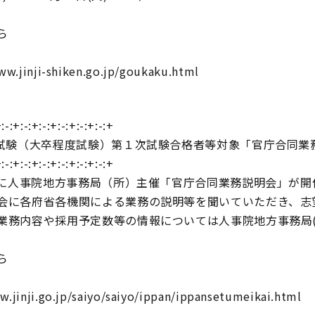
ら
w.jinji-shiken.go.jp/goukaku.html
:-:+:-:+:-:+:-:+:-:+:-:+
職試験（大卒程度試験）第１次試験合格者等対象「官庁合同業
:-:+:-:+:-:+:-:+:-:+:-:+
木)に人事院地方事務局（所）主催「官庁合同業務説明会」が開
会に各府省各機関による業務の説明等を聞いていただき、志
業務内容や採用予定数等の情報については人事院地方事務局
ら
w.jinji.go.jp/saiyo/saiyo/ippan/ippansetumeikai.html