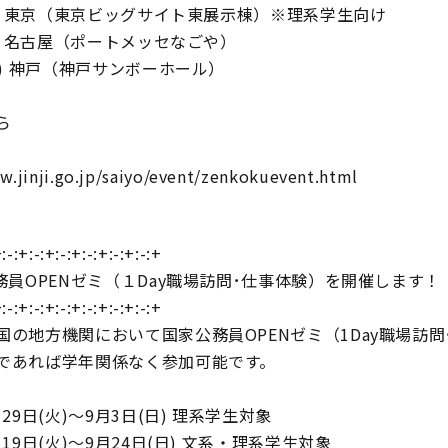
(土) 東京（東京ビッグサイト東展示棟）※理系学生向け
日) 名古屋（ポートメッセなごや）
土) 神戸（神戸サンボーホール）
ら
w.jinji.go.jp/saiyo/event/zenkokuevent.html
:-:+:-:+:-:+:-:+:-:+:-:+
公務員OPENゼミ（１Day職場訪問･仕事体験）を開催します！
:-:+:-:+:-:+:-:+:-:+:-:+
国の地方機関において国家公務員OPENゼミ（1Day職場訪
であれば学年関係なく参加可能です。
月29日(火)～9月3日(日) 理系学生対象
月19日(火)～9月24日(日) 文系・理系学生対象