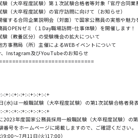
職試験（大卒程度試験）第１次試験合格者等対象「官庁合同業
職試験（大卒程度試験）の官庁訪問に向けて（お知らせ）
で開催する合同企業説明会（対面）で国家公務員の実態や魅力
公務員OPENゼミ（１Day職場訪問･仕事体験）を開催します！
職試験（教養区分）の受験機会の拡大について
院地方事務局（所）主催によるWEBイベントについて
ter、Instagram及びYouTubeのお知らせ
=============================
:-:+:-:+:-:+:-:+:-:+:-:+
月５日(水)は一般職試験（大卒程度試験）の第1次試験合格者発
:-:+:-:+:-:+:-:+:-:+:-:+
水)に2023年度国家公務員採用一般職試験（大卒程度試験）の
験番号をホームページに掲載しますので、ご確認ください。
)9:00～7月11日(火)17:00）