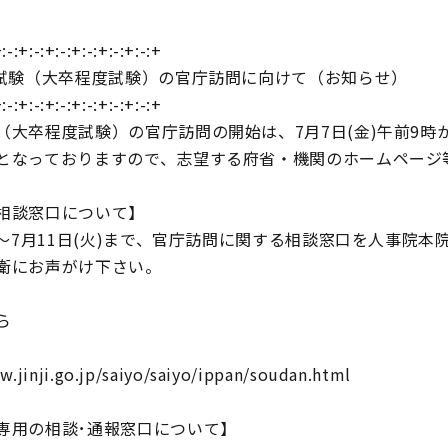
:-:+:-:+:-:+:-:+:-:+:-:+
職試験（大卒程度試験）の官庁訪問に向けて（お知らせ）
:-:+:-:+:-:+:-:+:-:+:-:+
（大卒程度試験）の官庁訪問の開始は、7月7日(金)午前9時
となっておりますので、志望する府省・機関のホームページ
相談窓口について】
金)～7月11日(火)まで、官庁訪問に関する相談窓口を人事
衛にお声がけ下さい。
ら
w.jinji.go.jp/saiyo/saiyo/ippan/soudan.html
専用の相談･通報窓口について】