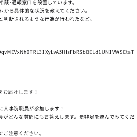
相談･通報窓口を設置しています。
ムから具体的な状況を教えてください。
と判断されるような行為が行われたなど。
nJJi0qvMEVxNh0TRL31XyLvA5lHsFbRSbBELd1UN1VWSEtaT
をお届けします！
に人事院職員が参加します！
員がどんな質問にもお答えします。是非足を運んでみてくだ
でご注意ください。