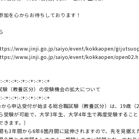
参加を心からお待ちしております！
ら
s://www.jinji.go.jp/saiyo/event/kokkaopen/gijutsuo
s://www.jinji.go.jp/saiyo/event/kokkaopen/open02.h
:-:+:-:+:-:+:-:+:-:+:-:+
職試験（教養区分）の受験機会の拡大について
:-:+:-:+:-:+:-:+:-:+:-:+
(金)から申込受付が始まる総合職試験（教養区分）は、19歳（
ら受験が可能で、大学3年生、大学4年生で再度受験すること
できます。）
間も3年間から6年6箇月間に延伸されますので、先を見据え