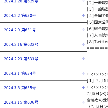
2024.1.26 第629号
[２]一般
[３]一般
2024.2.2 第630号
[４]全国
[５]国家
[６]総合
2024.2.9 第631号
[７]人事
[８]Twit
2024.2.16 第632号
========
2024.2.23 第633号
2024.3.1 第634号
+:-:+:-:+:-:+
[１] ７
+:-:+:-:+:-:+
2024.3.8 第635号
7月5日(
合格者の受
2024.3.15 第636号
（7月5日(水