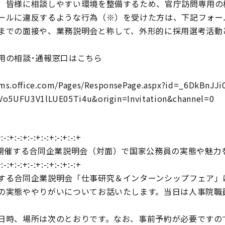
、皆様に相談しやすい環境を整備するため、官庁訪問専用の
ールに違反するような行為（※）を受けた方は、下記フォー
までの面接や、業務説明会と称して、外形的に採用選考活動
用の相談･通報窓口はこちら
orms.office.com/Pages/ResponsePage.aspx?id=_6DkB
o5UFU3V1lLUE05Ti4u&origin=Invitation&channel=0
:-:+:-:+:-:+:-:+:-:+:-:+
で開催する合同企業説明会（対面）で国家公務員の実態や魅力
:-:+:-:+:-:+:-:+:-:+:-:+
する合同企業説明会「仕事研究＆インターンシップフェア」
の実態ややりがいについてお話いたします。当日は人事院職
日時、場所は次のとおりです。なお、事前予約が必要ですの