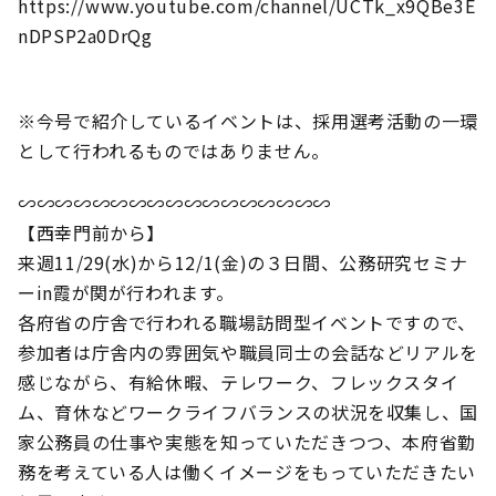
https://www.youtube.com/channel/UCTk_x9QBe3E
nDPSP2a0DrQg
※今号で紹介しているイベントは、採用選考活動の一環
として行われるものではありません。
∽∽∽∽∽∽∽∽∽∽∽∽∽∽∽∽∽
【西幸門前から】
来週11/29(水)から12/1(金)の３日間、公務研究セミナ
ーin霞が関が行われます。
各府省の庁舎で行われる職場訪問型イベントですので、
参加者は庁舎内の雰囲気や職員同士の会話などリアルを
感じながら、有給休暇、テレワーク、フレックスタイ
ム、育休などワークライフバランスの状況を収集し、国
家公務員の仕事や実態を知っていただきつつ、本府省勤
務を考えている人は働くイメージをもっていただきたい