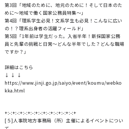
第3回「地域のために、地元のために！そして日本のた
めに～地域で働く国家公務員特集～」
第4回「理系学生必見！文系学生も必見！こんなに広い
の！？理系出身者の活躍フィールド」
第5回「1年前は学生だった。入省半年！新採国家公務
員と先輩の挑戦と日常～どんな半年でした？どんな職場
ですか？」
詳細はこちら
↓ ↓ ↓
https://www.jinji.go.jp/saiyo/event/koumu/webko
kka.html
+:-:+:-:+:-:+:-:+:-:+:-:+:-:+:-:+:-:+
[５]人事院地方事務局（所）主催によるイベントについ
て