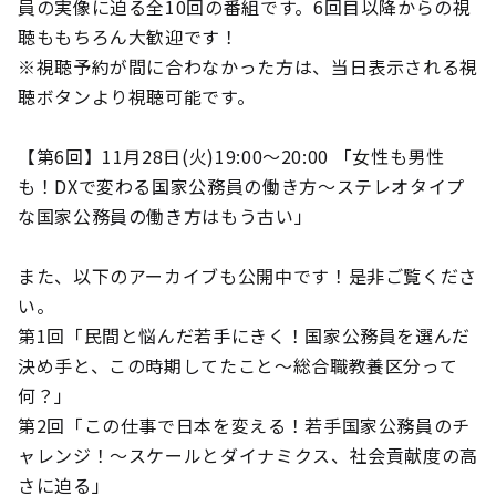
員の実像に迫る全10回の番組です。6回目以降からの視
聴ももちろん大歓迎です！
※視聴予約が間に合わなかった方は、当日表示される視
聴ボタンより視聴可能です。
【第6回】11月28日(火)19:00～20:00 「女性も男性
も！DXで変わる国家公務員の働き方～ステレオタイプ
な国家公務員の働き方はもう古い」
また、以下のアーカイブも公開中です！是非ご覧くださ
い。
第1回「民間と悩んだ若手にきく！国家公務員を選んだ
決め手と、この時期してたこと～総合職教養区分って
何？」
第2回「この仕事で日本を変える！若手国家公務員のチ
ャレンジ！～スケールとダイナミクス、社会貢献度の高
さに迫る」