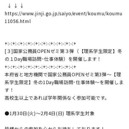
↓ ↓ ↓
https://www.jinji.go.jp/saiyo/event/koumu/koumu
11056.html
+:-:+:-:+:-:+:-:+:-:+:-:+:-:+:-:+:-:+
[３]国家公務員OPENゼミ第３弾（【理系学生限定】冬
の１Day職場訪問･仕事体験）を開催します！
+:-:+:-:+:-:+:-:+:-:+:-:+:-:+:-:+:-:+
本府省と地方機関で国家公務員OPENゼミ第3弾～【理
系学生限定】冬の1Day職場訪問･仕事体験～を開催しま
す！
高校生以上であれば学年関係なく参加可能です。
●1月30日(火)～2月4日(日) 理系学生対象
皆様からの参加を心からお待ちしております！