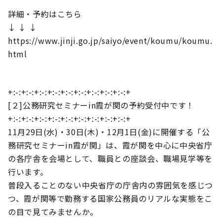
詳細・予約はこちら
↓ ↓ ↓
https://www.jinji.go.jp/saiyo/event/koumu/koumu.
html
+:-:+:-:+:-:+:-:+:-:+:-:+:-:+:-:+:-:+
[２]公務研究セミナーin霞が関の予約受付中です！
+:-:+:-:+:-:+:-:+:-:+:-:+:-:+:-:+:-:+
11月29日(水)・30日(木)・12月1日(金)に開催する「公
務研究セミナーin霞が関」は、霞が関を中心に中央省庁
の各庁舎を会場として、職員との座談会、職場見学等を
行います。
普段入ることのない中央省庁の庁舎内の雰囲気を感じつ
つ、霞が関等で勤務する国家公務員のリアルな実態をこ
の目で見てみませんか。