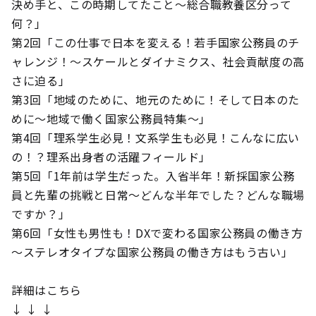
決め手と、この時期してたこと～総合職教養区分って
何？」
第2回「この仕事で日本を変える！若手国家公務員のチ
ャレンジ！～スケールとダイナミクス、社会貢献度の高
さに迫る」
第3回「地域のために、地元のために！そして日本のた
めに～地域で働く国家公務員特集～」
第4回「理系学生必見！文系学生も必見！こんなに広い
の！？理系出身者の活躍フィールド」
第5回「1年前は学生だった。入省半年！新採国家公務
員と先輩の挑戦と日常～どんな半年でした？どんな職場
ですか？」
第6回「女性も男性も！DXで変わる国家公務員の働き方
～ステレオタイプな国家公務員の働き方はもう古い」
詳細はこちら
↓ ↓ ↓