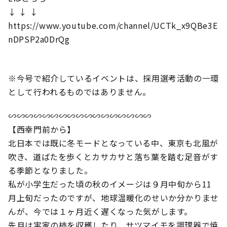
↓ ↓ ↓
https://www.youtube.com/channel/UCTk_x9QBe3E
nDPSP2a0DrQg
※今号で紹介しているイベントは、採用選考活動の一環
として行われるものではありません。
∽∽∽∽∽∽∽∽∽∽∽∽∽∽∽∽∽
【西幸門前から】
北日本では既に冬モードとなっている中、東京も北風が
吹き、道ばたを歩くとカサカサと落ち葉を踏む足音がす
る季節となりました。
私が小学生だった頃の秋のイメージは９月中旬から11
月上旬だったのですが、地球温暖化のせいか分かりませ
んが、今では１ヶ月近く遅くなった気がします。
先月は実家の柿を収穫したり、サツマイモを調理器で焼