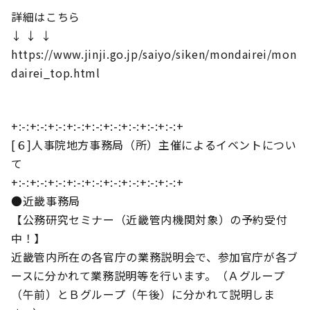
詳細はこちら
↓ ↓ ↓
https://www.jinji.go.jp/saiyo/siken/mondairei/mon
dairei_top.html
+:-:+:-:+:-:+:-:+:-:+:-:+:-:+:-:+:-:+
[６]人事院地方事務局（所）主催によるイベントについ
て
+:-:+:-:+:-:+:-:+:-:+:-:+:-:+:-:+:-:+
●近畿事務局
【公務研究セミナー（近畿管内機関対象）の予約受付
中！】
近畿管内所在の各官庁の業務説明会で、参加官庁が各ブ
ースに分かれて業務説明等を行います。（Ａグループ
（午前）とＢグループ（午後）に分かれて説明しま