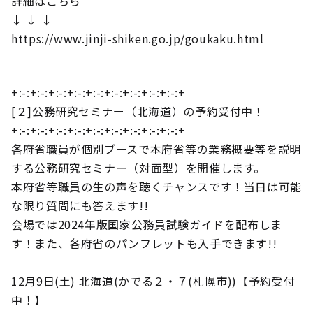
詳細はこちら
↓ ↓ ↓
https://www.jinji-shiken.go.jp/goukaku.html
+:-:+:-:+:-:+:-:+:-:+:-:+:-:+:-:+:-:+
[２]公務研究セミナー（北海道）の予約受付中！
+:-:+:-:+:-:+:-:+:-:+:-:+:-:+:-:+:-:+
各府省職員が個別ブースで本府省等の業務概要等を説明
する公務研究セミナー（対面型）を開催します。
本府省等職員の生の声を聴くチャンスです！当日は可能
な限り質問にも答えます!!
会場では2024年版国家公務員試験ガイドを配布しま
す！また、各府省のパンフレットも入手できます!!
12月9日(土) 北海道(かでる２・７(札幌市))【予約受付
中！】