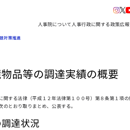
人事院について
人事行政に関する政策
広報
題対策推進
境物品等の調達実績の概要
に関する法律（平成１２年法律第１００号）第８条第１項の
次のとおり取りまとめ、公表する。
の調達状況