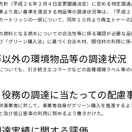
方針（平成２６年２月４日変更閣議決定）に定める特定調達
準より高い基準を満足する物品等の調達状況等は、「平成２
カートリッジの一部について、同年１０月より再生トナーの
の原料となる原木についての合法性等に係る確認が必要な品
び「グリーン購入法」に基づく合法木材、間伐材の利用に係
等以外の環境物品等の調達状況
についても、引き続きエコマークなどの各種環境ラベル等の
、役務の調達に当たっての配慮
事業者に対して、事業者自身がグリーン購入を推進するよ
と及び低公害車の利用に努めるよう働きかけた。
調達実績に関する評価