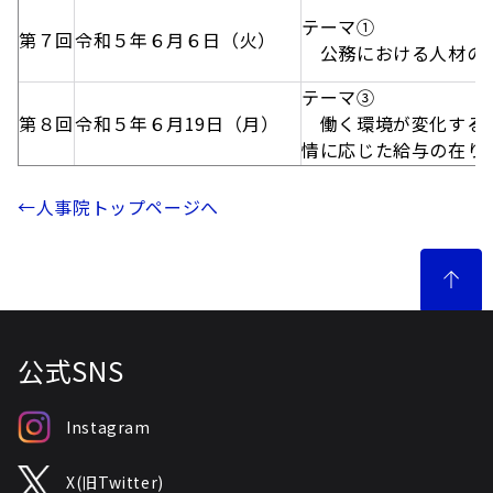
テーマ①
第７回
令和５年６月６日（火）
公務における人材の
テーマ③
第８回
令和５年６月19日（月）
働く環境が変化する中
情に応じた給与の在り
←人事院トップページへ
公式SNS
Instagram
X(旧Twitter)