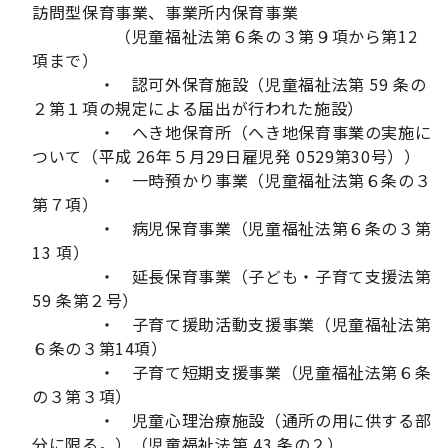
訪問型保育事業、事業所内保育事業
（児童福祉法第６条の３第９項から第12
項まで）
・ 認可外保育施設（児童福祉法第 59 条の
２第１項の規定による届出が行われた施設）
・ へき地保育所（へき地保育事業の実施に
ついて（平成 26年５月29日雇児発 0529第30号））
・ 一時預かり事業（児童福祉法第６条の３
第７項）
・ 病児保育事業（児童福祉法第６条の３第
13 項）
・ 延長保育事業（子ども・子育て支援法第
59 条第２号）
・ 子育て援助活動支援事業（児童福祉法第
６条の３第14項）
・ 子育て短期支援事業（児童福祉法第６条
の３第３項）
・ 児童心理治療施設（通所の用に供する部
分に限る。）（児童福祉法第 43 条の２）