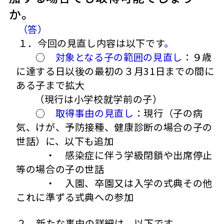
か。
（答）
１．今回の見直し内容は以下です
。
○
対象となる子の範囲の見直し
：９歳
に達する日以後の最初の３月31日までの間に
ある子まで拡大
（現行は小学校就学前の子）
○
取得事由の見直し
：現行（子の病
気、けが、予防接種、健康診断の場合の子の
世話）に、以下も追加
・ 感染症に伴う学級閉鎖や出席停止
等の場合の子の世話
・ 入園、卒園又は入学の式典その他
これに準ずる式典への参加
２．新たな事由の詳細は、以下です。