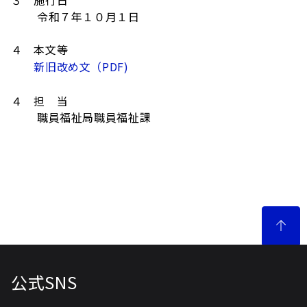
３ 施行日
令和７年１０月１日
４ 本文等
新旧改め文（PDF)
４ 担 当
職員福祉局職員福祉課
公式SNS