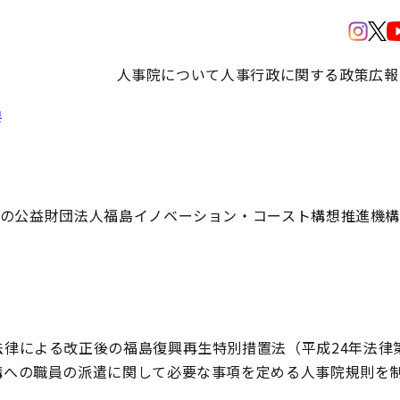
人事院について
人事行政に関する政策
広報
要
の公益財団法人福島イノベーション・コースト構想推進機
律による改正後の福島復興再生特別措置法（平成24年法律第
構への職員の派遣に関して必要な事項を定める人事院規則を