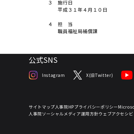
３ 施行日
平成３１年４月１０日
４ 担 当
職員福祉局補償課
公式SNS
Instagram
X(旧Twitter)
サイトマップ
人事院HPプライバシーポリシー
Micr
人事院ソーシャルメディア運用方針
ウェブアクセシビ