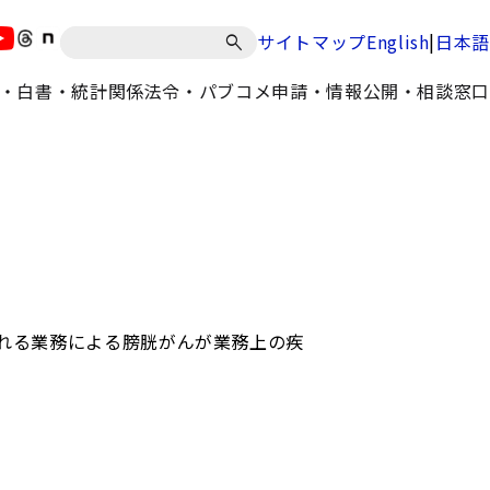
|
サイトマップ
English
日本語
・白書・統計
関係法令・パブコメ
申請・情報公開・相談窓口
れる業務による膀胱がんが業務上の疾