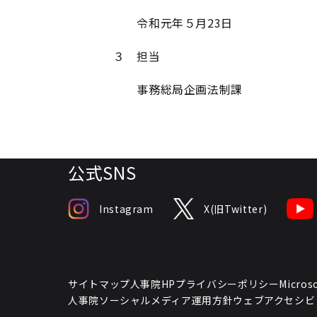
令和元年５月23日
３ 担当
事務総局企画法制課
公式SNS
Instagram
X(旧Twitter)
サイトマップ
人事院HPプライバシーポリシー
Micr
人事院ソーシャルメディア運用方針
ウェブアクセシビ