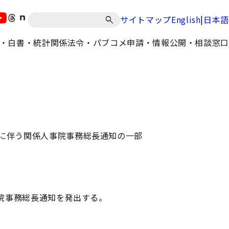
|
サイトマップ
English
日本語
・白書・統計
関係法令・パブコメ
申請・情報公開・相談窓口
に伴う関係人事院事務総長通知の一部
院事務総長通知を発出する。