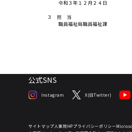
令和３年１２月２４日
３ 担 当
職員福祉局職員福祉課
公式SNS
Instagram
X(旧Twitter)
サイトマップ
人事院HPプライバシーポリシー
Micr