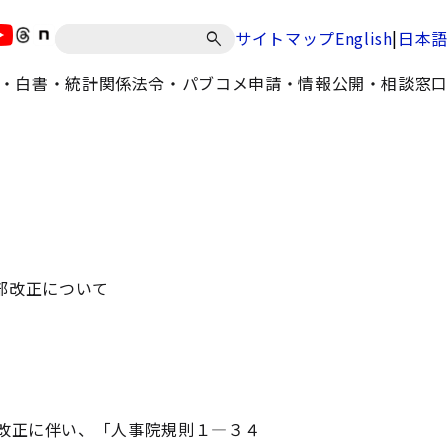
|
サイトマップ
English
日本語
・白書・統計
関係法令・パブコメ
申請・情報公開・相談窓口
部改正について
改正に伴い、「人事院規則１―３４