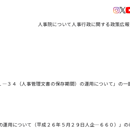
人事院について
人事行政に関する政策
広報
１―３４（人事管理文書の保存期間）の運用について」の一
の運用について（平成２６年５月２９日人企―６６０）」の