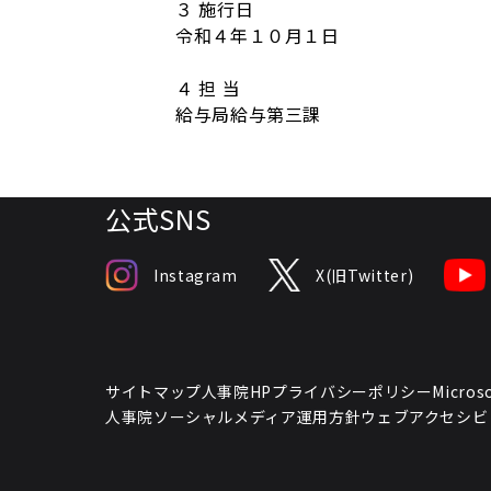
３ 施行日
令和４年１０月１日
４ 担 当
給与局給与第三課
公式SNS
Instagram
X(旧Twitter)
サイトマップ
人事院HPプライバシーポリシー
Micr
人事院ソーシャルメディア運用方針
ウェブアクセシビ