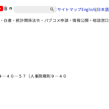
|
サイトマップ
English
日本語
・白書・統計
関係法令・パブコメ
申請・情報公開・相談窓口
９―４０―５７（人事院規則９―４０