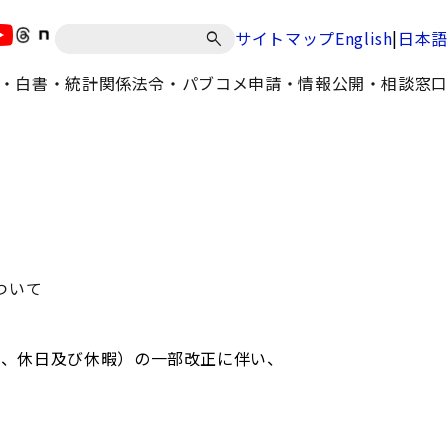
|
サイトマップ
English
日本語
・白書・統計
関係法令・パブコメ
申請・情報公開・相談窓口
ついて
、休日及び休暇）の一部改正に伴い、