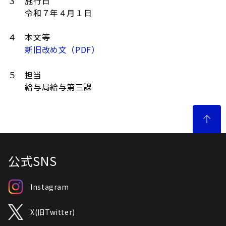
３ 施行日
令和７年４月１日
４ 本文等
新旧改め文（PDF）
５ 担当
給与局給与第三課
公式SNS
Instagram
X(旧Twitter)