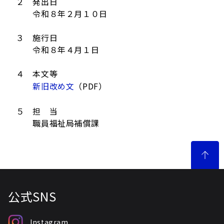
２ 発出日
令和８年２月１０日
３ 施行日
令和８年４月１日
４ 本文等
新旧改め文
（PDF）
５ 担 当
職員福祉局補償課
公式SNS
Instagram