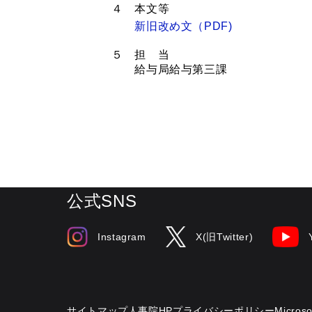
４ 本文等
新旧改め文（PDF)
５ 担 当
給与局給与第三課
公式SNS
Instagram
X(旧Twitter)
サイトマップ
人事院HPプライバシーポリシー
Micr