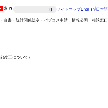
|
サイトマップ
English
日本語
・白書・統計
関係法令・パブコメ
申請・情報公開・相談窓口
一部改正について）
。