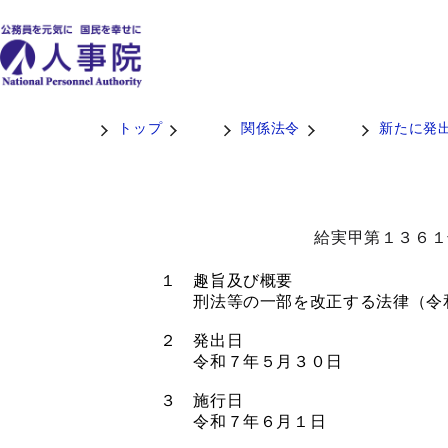
トップ
関係法令
新たに発
給実甲第１３６１
１ 趣旨及び概要
刑法等の一部を改正する法律（令和
２ 発出日
令和７年５月３０日
３ 施行日
令和７年６月１日