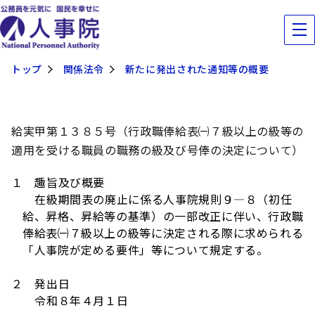
トップ
関係法令
新たに発出された通知等の概要
給実甲第１３８５号（行政職俸給表㈠７級以上の級等の
適用を受ける職員の職務の級及び号俸の決定について）
１ 趣旨及び概要
在級期間表の廃止に係る人事院規則９―８（初任
給、昇格、昇給等の基準）の一部改正に伴い、行政職
俸給表㈠７級以上の級等に決定される際に求められる
「人事院が定める要件」等について規定する。
２ 発出日
令和８年４月１日