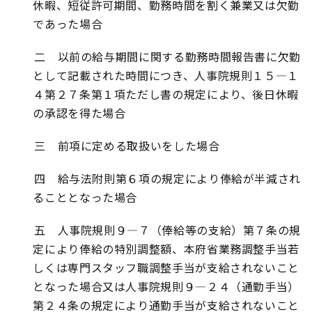
休暇、短従許可期間、勤務時間を割く兼業又は欠勤
であった場合
二 以前の給与期間に関する勤務時間報告書に欠勤
として記載された時間につき、人事院規則１５―１
４第２７条第１項ただし書の規定により、後日休暇
の承認を得た場合
三 前項に定める取扱いをした場合
四 給与法附則第６項の規定により俸給が半減され
ることとなった場合
五 人事院規則９―７（俸給等の支給）第７条の規
定により俸給の特別調整額、本府省業務調整手当若
しくは専門スタッフ職調整手当が支給されないこと
となった場合又は人事院規則９―２４（通勤手当）
第２４条の規定により通勤手当が支給されないこと