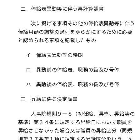
二 俸給表異動等に伴う再計算調書
次に掲げる事項その他の俸給表異動等に伴う
俸給月額の調整の過程を明らかにするために必要
と認められる事項を記載したもの
イ 俸給表異動等の時期
ロ 異動前の俸給表、職務の級及び号俸
ハ 異動後の俸給表、職務の級及び号俸
三 昇給に係る決定調書
人事院規則９―８（初任給、昇格、昇給等の
基準）第３４条に規定する昇給日において職員を
昇給させなかった場合又は職員の昇給区分（同規
則第３７条第１項に規定する昇給区分をいう。以