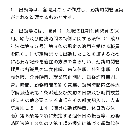
１ 出勤簿は、各職員ごとに作成し、勤務時間管理員
がこれを管理するものとする。
２ 出勤簿には、職員（一般職の任期付研究員の採
用、給与及び勤務時間の特例に関する法律（平成９
年法律第６５号）第８条の規定の適用を受ける職員
を除く。）が定時までに出勤したことを証するため
に必要な記録を適宜の方法で自ら行い、勤務時間管
理員は各職員の年次休暇、病気休暇、特別休暇、介
護休暇、介護時間、就業禁止期間、短従許可期間、
育児時間、勤務時間を割く兼業、勤務時間内法科大
学院派遣法第４条派遣及び欠勤の日数及び時間数並
びにその他必要とする事項をその都度記入し、人事
院規則１５―１４（職員の勤務時間、休日及び休
暇）第６条第２項に規定する週休日の振替等、勤務
時間法第１３条の２第１項の規定に基づく超勤代休