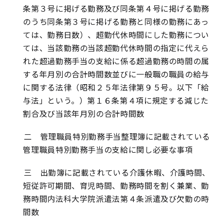
条第３号に掲げる勤務及び同条第４号に掲げる勤務
のうち同条第３号に掲げる勤務と同様の勤務にあっ
ては、勤務日数）、超勤代休時間にした勤務につい
ては、当該勤務の当該超勤代休時間の指定に代えら
れた超過勤務手当の支給に係る超過勤務の時間の属
する年月別の合計時間数並びに一般職の職員の給与
に関する法律（昭和２５年法律第９５号。以下「給
与法」という。）第１６条第４項に規定する減じた
割合及び当該年月別の合計時間数
二 管理職員特別勤務手当整理簿に記載されている
管理職員特別勤務手当の支給に関し必要な事項
三 出勤簿に記載されている介護休暇、介護時間、
短従許可期間、育児時間、勤務時間を割く兼業、勤
務時間内法科大学院派遣法第４条派遣及び欠勤の時
間数