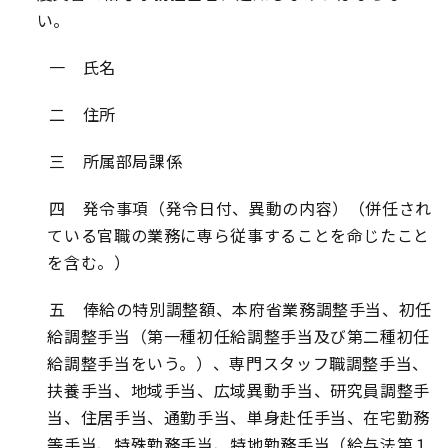
い。
一 氏名
二 住所
三 所属部局課係
四 発令事項（発令日付、異動の内容）（併任され
ている官職の業務に専ら従事することを命じたこと
を含む。）
五 俸給の特別調整額、本府省業務調整手当、初任
給調整手当（第一種初任給調整手当及び第二種初任
給調整手当をいう。）、専門スタッフ職調整手当、
扶養手当、地域手当、広域異動手当、研究員調整手
当、住居手当、通勤手当、単身赴任手当、在宅勤務
等手当、特殊勤務手当、特地勤務手当（給与法第１