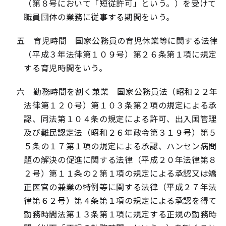
（第８号において「短従許可」という。）を受けて
職員団体の業務に従事する期間をいう。
五 育児時間 国家公務員の育児休業等に関する法律
（平成３年法律第１０９号）第２６条第１項に規定
する育児時間をいう。
六 勤務時間を割く兼業 国家公務員法（昭和２２年
法律第１２０号）第１０３条第２項の規定による承
認、同法第１０４条の規定による許可、
出入国管理
及び難民認定法（昭和２６年政令第３１９号）第５
５条の１７第１項の規定による承認、
ハンセン病問
題の解決の促進に関する法律（平成２０年法律第８
２号）第１１条の２第１項の規定による承認又は矯
正医官の兼業の特例等に関する法律（平成２７年法
律第６２号）第４条第１項の規定による承認を得て
勤務時間法第１３条第１項に規定する正規の勤務時