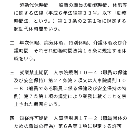
一 超勤代休時間 一般職の職員の勤務時間、休暇等
に関する法律（平成６年法律第３３号。以下「勤務
時間法」という。）第１３条の２第１項に規定する
超勤代休時間をいう。
二 年次休暇、病気休暇、特別休暇、介護休暇及び介
護時間 それぞれ勤務時間法第１６条に規定する休
暇をいう。
三 就業禁止期間 人事院規則１０―４（職員の保健
及び安全保持）第２４条第２項又は人事院規則１０
―８（船員である職員に係る保健及び安全保持の特
例）第７条第１項の規定により業務に就くことを禁
止された期間をいう。
四 短従許可期間 人事院規則１７―２（職員団体の
ための職員の行為）第６条第１項に規定する許可