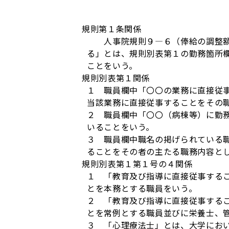
規則第１条関係
人事院規則９―６（俸給の調整額）
る」とは、規則別表第１の勤務箇所
ことをいう。
規則別表第１関係
１ 職員欄中「〇〇の業務に直接従
当該業務に直接従事することをその
２ 職員欄中「〇〇（病棟等）に勤
いることをいう。
３ 職員欄中職名の掲げられている
ることをその者の主たる職務内容と
規則別表第１第１号の４関係
１ 「教育及び指導に直接従事する
とを本務とする職員をいう。
２ 「教育及び指導に直接従事する
とを常例とする職員並びに栄養士、
３ 「心理療法士」とは、大学にお