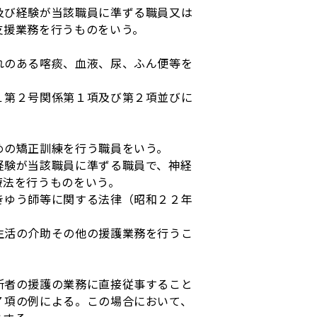
及び経験が当該職員に準ずる職員又は
支援業務を行うものをいう。
れのある喀痰、血液、尿、ふん便等を
１第２号関係第１項及び第２項並びに
めの矯正訓練を行う職員をいう。
経験が当該職員に準ずる職員で、神経
療法を行うものをいう。
きゆう師等に関する法律（昭和２２年
生活の介助その他の援護業務を行うこ
者の援護の業務に直接従事すること
７項の例による。この場合において、