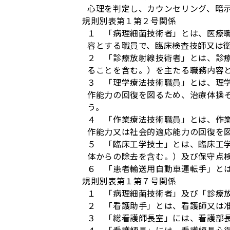
心理を判定し、カウンセリング、暗
規則別表第１第２号関係
１ 「病理細菌技術者」とは、医療職
容とする職員で、臨床検査技師又は衛
２ 「診療放射線技術者」とは、診
ることを含む。）を主たる職務内容
３ 「理学療法技術職員」とは、理
作能力の回復を図るため、治療体操
う。
４ 「作業療法技術職員」とは、作
作能力又は社会的適応能力の回復を
５ 「臨床工学技士」とは、臨床工
体からの除去を含む。）及び保守点
６ 「患者輸送用自動車運転手」と
規則別表第１第７号関係
１ 「病理細菌技術者」及び「診療
２ 「看護助手」とは、看護師又は
３ 「総看護師長室」には、看護部