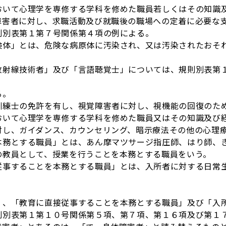
おいて心理学を専修する学科を修めた職員若しくはその知識
障害者に対し、求職活動及び就職後の職場への定着に必要な
則別表第１第７号関係第４項の例による。
検体」とは、危険な病原体に汚染され、又は汚染されたおそ
放射線技術者」及び「言語聴覚士」については、規則別表第
る。
訓練士の免許を有し、視覚障害者に対し、視機能の回復のた
おいて心理学を専修する学科を修めた職員又はその知識及び
対し、ガイダンス、カウンセリング、暗示療法その他の心理
本務とする職員」とは、あん摩マツサージ指圧師、はり師、
の教員として、授業を行うことを本務とする職員をいう。
従事することを本務とする職員」とは、入所者に対する日常
「教育に直接従事することを本務とする職員」及び「入所
則別表第１第１０号関係第５項、第７項、第１６項及び第１