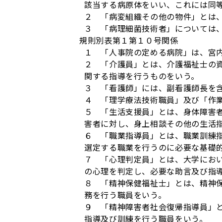
該当する病原体をいい、これには同
２ 「病変組織その他の物件」とは
３ 「病理細菌技術者」については
規則別表第１第１０号関係
１ 「人事院の定める病院」は、宮
２ 「介護員」とは、介護福祉士の
関する指導を行うものをいう。
３ 「看護師」には、副看護師長を
４ 「理学療法技術職員」及び「作
５ 「生活支援員」とは、身体障害
害者に対し、身上相談その他の生活
６ 「職業指導員」とは、職業訓練
選定する職業を行うのに必要な基礎
７ 「心理判定員」とは、大学にお
の心理を判定し、必要な助言及び指
８ 「精神保健福祉士」とは、精神
務を行う職員をいう。
９ 「精神障害者社会復帰指導員」
指導及び訓練を行う職員をいう。