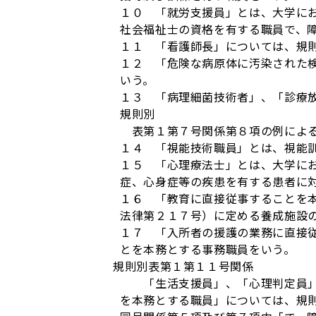
１０ 「就労支援員」とは、大学に
社会福祉士の資格を有する職員で、
１１ 「看護師長」については、規
１２ 「危険な病原体に汚染された
いう。
１３ 「病理細菌技術者」、「診療
規則別
表第１第７号関係第８項の例によ
１４ 「視能技術職員」とは、視能
１５ 「心理療法士」とは、大学に
症、心身症等の疾患を有する患者に
１６ 「教育に直接従事することを
法律第２１７号）に定める養成施設
１７ 「入所者の援護の業務に直接
とを本務とする事務職員をいう。
規則別表第１第１１号関係
「生活支援員」、「心理判定員」、
を本務とする職員」については、規