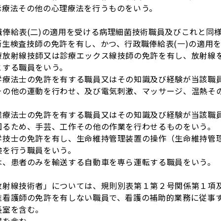
示療法その他の心理療法を行うものをいう。
俸給表(二)の適用を受ける病理細菌技術職員及びこれと同
生検査技師の免許を有し、かつ、行政職俸給表(一)の適用
療放射線技師又は診療エックス線技師の免許を有し、放射線
とする職員をいう。
学療法士の免許を有する職員又はその知識及び経験が当該職
その他の運動を行わせ、及び電気刺激、マッサージ、温熱そ
業療法士の免許を有する職員又はその知識及び経験が当該職
図るため、手芸、工作その他の作業を行わせるものをいう。
学技士の免許を有し、生命維持管理装置の操作（生命維持管
検を行う職員をいう。
は、患者のみを輸送する自動車を専ら運転する職員をいう。
放射線技術者」については、規則別表第１第２号関係第１項
准看護師の免許を有しない職員で、看護の補助的業務に従事
長室を含む。