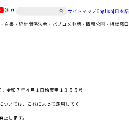
|
サイトマップ
English
日本語
・白書・統計
関係法令・パブコメ
申請・情報公開・相談窓口
正：令和７年４月１日給実甲１３５５号
については、これによって運用してく
廃止します。