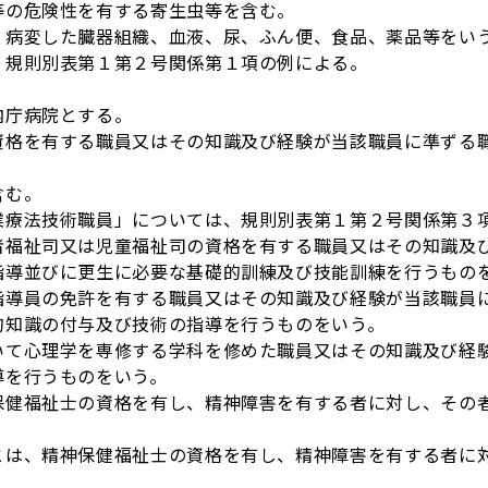
等の危険性を有する寄生虫等を含む。
、病変した臓器組織、血液、尿、ふん便、食品、薬品等をい
、規則別表第１第２号関係第１項の例による。
内庁病院とする。
資格を有する職員又はその知識及び経験が当該職員に準ずる
含む。
業療法技術職員」については、規則別表第１第２号関係第３
者福祉司又は児童福祉司の資格を有する職員又はその知識及
指導並びに更生に必要な基礎的訓練及び技能訓練を行うもの
指導員の免許を有する職員又はその知識及び経験が当該職員
的知識の付与及び技術の指導を行うものをいう。
いて心理学を専修する学科を修めた職員又はその知識及び経
導を行うものをいう。
保健福祉士の資格を有し、精神障害を有する者に対し、その
とは、精神保健福祉士の資格を有し、精神障害を有する者に