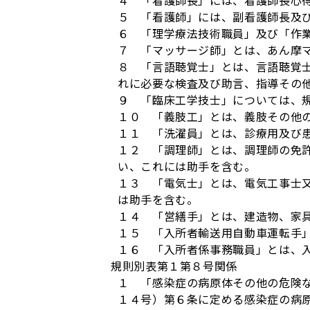
４ 「看護師長」には、看護師長心
５ 「看護師」には、副看護師長及
６ 「理学療法技術職員」及び「作
７ 「マッサージ師」とは、あん摩
８ 「言語聴覚士」とは、言語聴覚
れに必要な検査及び助言、指導その
９ 「臨床工学技士」については、
１０ 「義肢工」とは、義肢その他
１１ 「洗濯員」とは、診療用及び
１２ 「調理師」とは、調理師の免
い、これには助手を含む。
１３ 「電気士」とは、電気工事士
は助手を含む。
１４ 「営繕手」とは、建造物、家
１５ 「入所者輸送用自動車運転手
１６ 「入所者係事務職員」とは、
規則別表第１第８号関係
１ 「感染症の病原体その他の危険
１４号）第６条に定める感染症の病