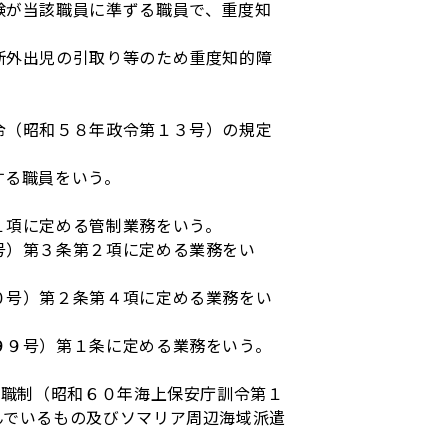
験が当該職員に準ずる職員で、重度知
断外出児の引取り等のため重度知的障
令（昭和５８年政令第１３号）の規定
する職員をいう。
１項に定める管制業務をいう。
号）第３条第２項に定める業務をい
０号）第２条第４項に定める業務をい
９９号）第１条に定める業務をいう。
職制（昭和６０年海上保安庁訓令第１
んでいるもの及びソマリア周辺海域派遣