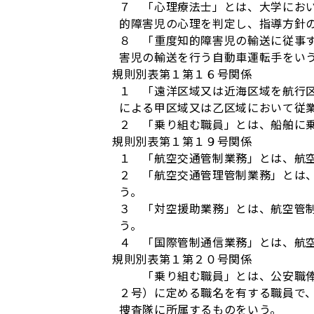
７ 「心理療法士」とは、大学にお
的障害児の心理を判定し、指導方針
８ 「重度知的障害児の輸送に従事
害児の輸送を行う自動車運転手をい
規則別表第１第１６号関係
１ 「遠洋区域又は近海区域を航行
による甲区域又は乙区域において従
２ 「乗り組む職員」とは、船舶に
規則別表第１第１９号関係
１ 「航空交通管制業務」とは、航
２ 「航空交通管理管制業務」とは
う。
３ 「対空援助業務」とは、航空管
う。
４ 「国際管制通信業務」とは、航
規則別表第１第２０号関係
「乗り組む職員」とは、公安職俸給
２号）に定める職名を有する職員で
捜査隊に所属するものをいう。