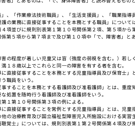
障害者」とあるのは、「で、身体障害者」と読み替えるもの
、「作業療法技術職員」、「生活支援員」、「職業指導員
援護の業務に直接従事することを本務とする職員」について
第４項並びに規則別表第１第１０号関係第２項、第５項から
関係第５項から第７項まで及び第１０項中「で、障害者」と
障害の程度が著しい児童又は盲（強度の弱視を含む。）若し
、満１８歳以上でこれらと同一の障害を有する者を含む。
導に直接従事することを本務とする児童指導員及び保育士」
行う職員をいう。
従事することを本務とする看護師及び准看護師」とは、重度
要な処置を随時行う看護師及び准看護師をいう。
表第１第１０号関係第３項の例による。
導に直接従事することを常例とする児童指導員」とは、児童
の他の治療教育及び国立福祉型障害児入所施設における実習
語聴覚士」については、規則別表第１第２号関係第４項及び