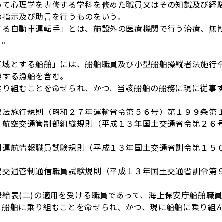
いて心理学を専修する学科を修めた職員又はその知識及び経
の指示及び助言を行うものをいう。
する自動車運転手」とは、施設外の医療機関で行う治療、無
う。
区域とする船舶」には、船舶職員及び小型船舶操縦者法施行
業する漁船を含む。
乗り組むことを命ぜられ、かつ、当該船舶の船務に現に従事
空法施行規則（昭和２７年運輸省令第５６号）第１９９条第
、航空交通管制部組織規則（平成１３年国土交通省令第２６
制運航情報職員試験規則（平成１３年国土交通省訓令第１５
空交通管制通信職員試験規則（平成１３年国土交通省訓令第
表(二)の適用を受ける職員であって、海上保安庁船舶職員
、船舶に乗り組むことを命ぜられ、かつ、現に船舶に乗り組