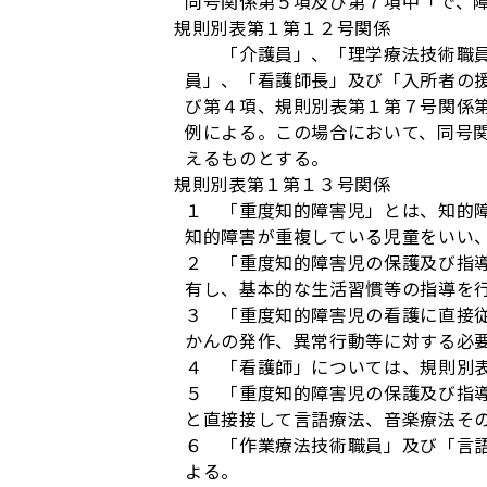
同号関係第５項及び第７項中「で、
規則別表第１第１２号関係
「介護員」、「理学療法技術職員」
員」、「看護師長」及び「入所者の
び第４項、規則別表第１第７号関係
例による。この場合において、同号
えるものとする。
規則別表第１第１３号関係
１ 「重度知的障害児」とは、知的
知的障害が重複している児童をいい
２ 「重度知的障害児の保護及び指
有し、基本的な生活習慣等の指導を
３ 「重度知的障害児の看護に直接
かんの発作、異常行動等に対する必
４ 「看護師」については、規則別
５ 「重度知的障害児の保護及び指
と直接接して言語療法、音楽療法そ
６ 「作業療法技術職員」及び「言
よる。