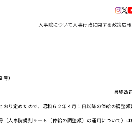
人事院について
人事行政に関する政策
広報
９号）
最終改
おり定めたので、昭和６２年４月１日以降の俸給の調整額
（人事院規則９―６（俸給の調整額）の運用について）は