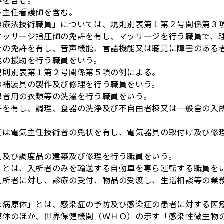
得を含む。
び主任看護師を含む。
業療法技術職員」については、規則別表第１第２号関係第３
マッサージ指圧師の免許を有し、マッサージを行う職員で、
士の免許を有し、音声機能、言語機能又は聴覚に障害のある
他の援助を行う職員をいう。
規則別表第１第２号関係第５項の例による。
の補装具の製作及び修理を行う職員をいう。
患者用の衣類等の洗濯を行う職員をいう。
許を有し、調理、食器の洗浄及び不自由者棟又は一般舎の入
又は電気主任技術者の免状を有し、電気器具の取付け及び修
具及び調度品の建築及び修理を行う職員をいう。
」とは、入所者のみを輸送する自動車を専ら運転する職員を
入所者に対し、診療の受付、物品の受渡し、生活相談等の業
な病原体」とは、感染症の予防及び感染症の患者に対する医
原体のほか、世界保健機関（ＷＨＯ）の示す「感染性微生物