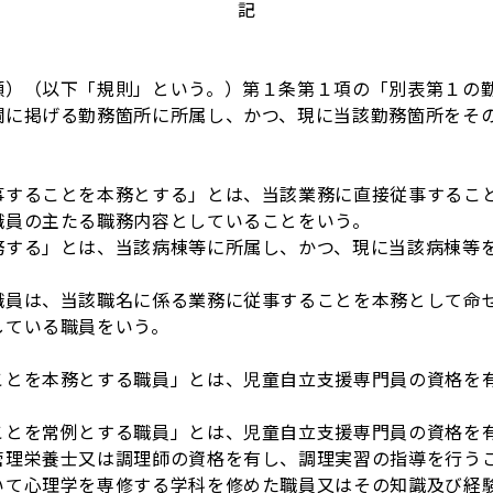
記
（以下「規則」という。）第１条第１項の「別表第１の勤
欄に掲げる勤務箇所に所属し、かつ、現に当該勤務箇所をそ
事することを本務とする」とは、当該業務に直接従事するこ
職員の主たる職務内容としていることをいう。
務する」とは、当該病棟等に所属し、かつ、現に当該病棟等
職員は、当該職名に係る業務に従事することを本務として命
している職員をいう。
ことを本務とする職員」とは、児童自立支援専門員の資格を
ことを常例とする職員」とは、児童自立支援専門員の資格を
管理栄養士又は調理師の資格を有し、調理実習の指導を行う
いて心理学を専修する学科を修めた職員又はその知識及び経