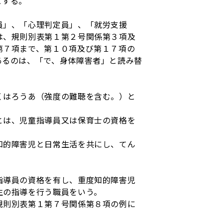
とする。
」、「心理判定員」、「就労支援
は、規則別表第１第２号関係第３項及
第７項まで、第１０項及び第１７項の
あるのは、「で、身体障害者」と読み替
くはろうあ（強度の難聴を含む。）と
とは、児童指導員又は保育士の資格を
知的障害児と日常生活を共にし、てん
指導員の資格を有し、重度知的障害児
生の指導を行う職員をいう。
規則別表第１第７号関係第８項の例に