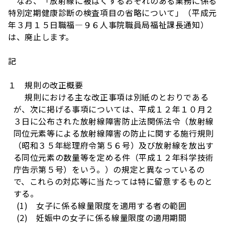
なお、「放射線に被ばくするおそれのある業務に係る
特別定期健康診断の検査項目の省略について」（平成元
年３月１５日職福―９６人事院職員局福祉課長通知）
は、廃止します。
記
１ 規則の改正概要
規則における主な改正事項は別紙のとおりである
が、次に掲げる事項については、平成１２年１０月２
３日に公布された放射線障害防止法関係法令（放射線
同位元素等による放射線障害の防止に関する施行規則
（昭和３５年総理府令第５６号）及び放射線を放出す
る同位元素の数量等を定める件（平成１２年科学技術
庁告示第５号）をいう。）の規定と異なっているの
で、これらの対応等に当たっては特に留意するものと
する。
(1) 女子に係る線量限度を適用する者の範囲
(2) 妊娠中の女子に係る線量限度の適用期間