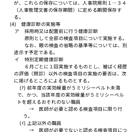
が、これらの保存については、人事院規則１―３４
（人事管理文書の保存期間）に定める期間保存す
る。
(4) 健康診断の実施等
ア 採用時又は配置前に行う健康診断
原則として全部の検査項目について実施する。
なお、眼の検査の省略の基準等については、別
途示す予定である。
イ 特別定期健康診断
６月ごとに１回実施するものとし、被ばく経歴
の評価（問診）以外の検査項目の実施の要否は、次
に掲げるところによるものとする。
(ｱ) 前年度の実効線量が５ミリシーベルト未満
で、かつ、当該年度の実効線量が５ミリシーベル
トを超えるおそれのない職員
→ 医師が必要と認める検査項目に限り行
う。
(ｲ) 上記以外の職員
→ 医師が必要でないと認める検査項目につ