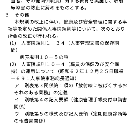
当者、その他関係職員に対する教育を実施し、放射
線障害の防止に努めるものとする。
３ その他
本規則の改正に伴い、健康及び安全管理に関する事
項等を定めた関係人事院規則等について、次のとおり
所要の改正が行われる。
(1) 人事院規則１―３４（人事管理文書の保存期
間）
別表規則１０―５の項
(2) 人事院規則１０―４（職員の保健及び安全保
持）の運用について（昭和６２年１２月２５日職福
―６９１人事院事務総長通知）
ア 別表第３関係第１項の「放射線に被ばくするお
それのある業務」の定義
イ 別紙第４の記入要領（健康管理手帳交付申請書
関係）
ウ 別紙第５の様式及び記入要領（定期健康診断等
の報告書関係）