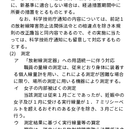
に、新基準に適合しない場合は、経過措置期間中に
所要の措置をとるものとする。
なお、科学技術庁通知の内容については、前記１
の放射線障害防止法関係法令との相違点を除き本規
則の改正趣旨と同内容であるので、その実施に当た
っては、科学技術庁通知にも留意して対応するもの
とする。
(2) 測定
ア 「放射線測定器」への用語統一に伴う対応
職員の量線の測定は、従来どおり身体に装着す
る個人線量計を用い、これによる測定が困難な場合
に限り、場所の測定に用いる機器により測定する。
イ 女子の内部被ばくの測定
当該測定は従来１月ごとであったが、妊娠中の
女子及び１月に受ける実行線量が１．７ミリシーベ
ルトを超えるおそれのある女子を除き、３月ごとに
行う。
ウ 測定結果に基づく実行線量等の算定