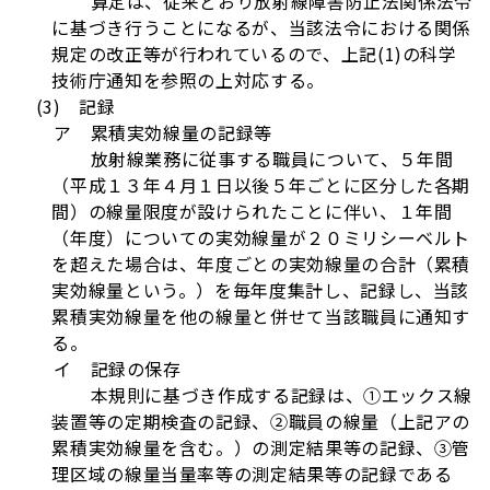
算定は、従来どおり放射線障害防止法関係法令
に基づき行うことになるが、当該法令における関係
規定の改正等が行われているので、上記(1)の科学
技術庁通知を参照の上対応する。
(3) 記録
ア 累積実効線量の記録等
放射線業務に従事する職員について、５年間
（平成１３年４月１日以後５年ごとに区分した各期
間）の線量限度が設けられたことに伴い、１年間
（年度）についての実効線量が２０ミリシーベルト
を超えた場合は、年度ごとの実効線量の合計（累積
実効線量という。）を毎年度集計し、記録し、当該
累積実効線量を他の線量と併せて当該職員に通知す
る。
イ 記録の保存
本規則に基づき作成する記録は、①エックス線
装置等の定期検査の記録、②職員の線量（上記アの
累積実効線量を含む。）の測定結果等の記録、③管
理区域の線量当量率等の測定結果等の記録である