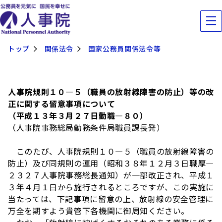
トップ
関係法令
国家公務員関係法令等
人事院規則１０―５（職員の放射線障害の防止）等の改
正に関する留意事項について
（平成１３年３月２７日勤職―８０）
（人事院事務総局勤務条件局職員課長発）
このたび、人事院規則１０―５（職員の放射線障害の
防止）及び同規則の運用（昭和３８年１２月３日職厚―
２３２７人事院事務総長通知）が一部改正され、平成１
３年４月１日から施行されるところですが、この実施に
当たっては、下記事項に留意の上、放射線の安全管理に
万全を期すよう貴管下各機関に御周知ください。