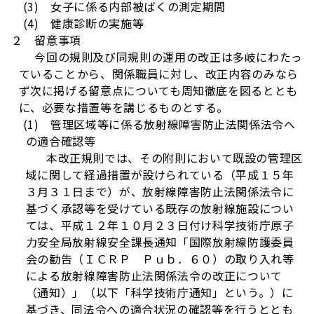
(3) 女子に係る内部被ばくの測定期間
(4) 健康診断の実施等
２ 留意事項
今回の規則及び同規則の運用の改正は多岐にわたっ
ていることから、関係職員に対し、改正内容のみなら
ず次に掲げる留意点についても周知徹底を図るととも
に、必要な措置等を講じるものとする。
(1) 管理区域等に係る放射線障害防止法関係法令へ
の適合確認等
本改正規則では、その附則において既設の管理区
域に関して経過措置が設けられている（平成１５年
３月３１日まで）が、放射線障害防止法関係法令に
基づく承認等を受けている既存の放射線施設につい
ては、平成１２年１０月２３日付け科学技術庁原子
力安全局放射線安全課長通知「国際放射線防護委員
会の勧告（ＩＣＲＰ Ｐｕｂ．６０）の取り入れ等
による放射線障害防止法関係法令の改正について
（通知）」（以下「科学技術庁通知」という。）に
基づき、同法令への適合状況の確認等を行うととも