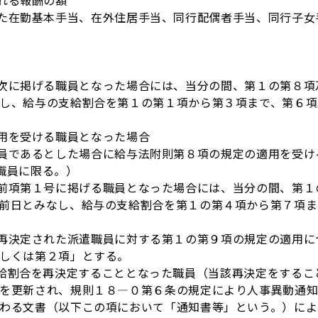
れる報酬の額
在勤基本手当、在外住居手当、同行配偶者手当、同行子女
に掲げる職員となった場合には、当分の間、第１の第８項
し、給与の支給割合を第１の第１項から第３項まで、第６項
を受ける職員となった場合
であるとした場合に給与法附則第８項の規定の適用を受け
職員に限る。）
項第１号に掲げる職員となった場合には、当分の間、第１
前日とみなし、給与の支給割合を第１の第４項から第７項ま
決定された派遣職員に対する第１の第９項の規定の適用に
しくは第２項」とする。
割合を再決定することとなった職員（当該再決定をするこ
を更新され、規則１８―０第６条の規定により人事異動通
わる文書（以下この項において「通知書等」という。）によ