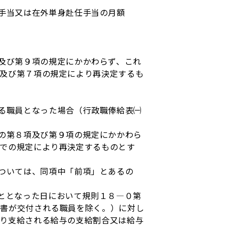
手当又は在外単身赴任手当の月額
及び第９項の規定にかかわらず、これ
及び第７項の規定により再決定するも
る職員となった場合（行政職俸給表㈠
の第８項及び第９項の規定にかかわら
での規定により再決定するものとす
ついては、同項中「前項」とあるの
ととなった日において規則１８―０第
知書が交付される職員を除く。）に対し
り支給される給与の支給割合又は給与