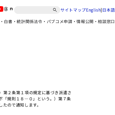
|
サイトマップ
English
日本語
・白書・統計
関係法令・パブコメ
申請・情報公開・相談窓口
）第２条第１項の規定に基づき派遣さ
下「規則１８―０」という。）第７条
したので通知します。