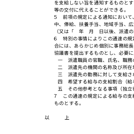
を支給しない旨を通知するものとす
等の交付に代えることができる。
５ 前項の規定による通知において、
中、俸給、扶養手当、地域手当、広
（又は「 年 月 日以後、派遣の
６ 特別の事情によりこの通達の規定
合には、あらかじめ個別に事務総長
協議書を提出するものとし、必要に
一 派遣職員の官職、氏名、職務の
二 派遣先の機関の名称及び所在
三 派遣先の勤務に対して支給さ
四 希望する給与の支給割合（給与
五 その他参考となる事項（独立行
７ この通達の規定による給与の支給
ものとする。
以 上