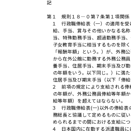
記
第１ 規則１８―０第７条第１項関係
１ 行政職俸給表（一）の適用を受け
給、手当、賞与その他いかなる名称
当、特殊勤務手当、超過勤務手当、
子女教育手当に相当するものを除く
「報酬年額」という。）が、外務公
から在外公館に勤務する外務公務員
養手当、住居手当、期末手当及び勤
の年額をいう。以下同じ。）に満た
住居手当及び期末手当（以下「俸給
２ 前項の規定により支給される俸給
の年額が、外務公務員俸給等年額か
給等年額）を超えてはならない。
３ 行政職俸給表(一)以外の俸給表
務総長と協議して定めるものに従い
められるまでの間における支給につ
４ 日本国内に在勤する派遣職員には