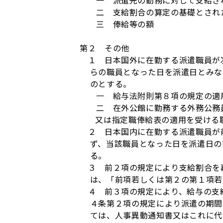
一 派遣先の勤務に対して支給さ
二 支給割合の算定の基礎とされた
三 俸給等の額
第２ その他
１ 日本国外に在勤する派遣職員が次
らの職員となった日を派遣日とみな
のとする。
一 給与法附則第８項の規定の適用
二 在外公館に勤務する外務公務員
又は指定職俸給表の適用を受ける
２ 日本国内に在勤する派遣職員が前
ず、当該職員となった日を派遣日の
る。
３ 前２項の規定により支給割合を再
は、「前項若しくは第２の第１項若
４ 前３項の規定により、給与の支給
４条第２項の規定により派遣の期間
ては、人事異動通知書又はこれに代