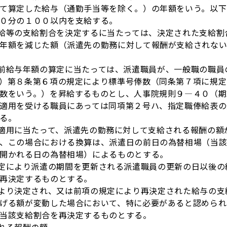
て算定した給与（通勤手当等を除く。）の年額をいう。以下
０分の１００以内を支給する。
等の支給割合を決定するに当たっては、決定された支給割
年額を減じた額（派遣先の勤務に対して報酬が支給されない
給与年額の算定に当たっては、派遣職員が、一般職の職員
）第８条第６項の規定により標準号俸数（同条第７項に規定
数をいう。）を昇給するものとし、人事院規則９―４０（期
適用を受ける職員にあっては同項第２号ハ、指定職俸給表の
る。
用に当たって、派遣先の勤務に対して支給される報酬の額
、この場合における換算は、派遣日の前日の為替相場（当
開かれる日の為替相場）によるものとする。
により派遣の期間を更新される派遣職員の更新の日以後の
再決定するものとする。
り決定され、又は前項の規定により再決定された給与の支
げる額が変動した場合において、特に必要があると認められ
当該支給割合を再決定するものとする。