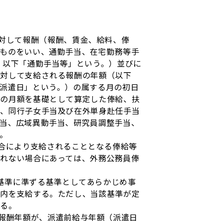
対して報酬（報酬、賃金、給料、俸
ものをいい、通勤手当、在宅勤務等手
 以下「通勤手当等」という。）並びに
に対して支給される報酬の年額（以下
派遣日」という。）の属する月の初日
当の月額を基礎として算定した俸給、扶
当、同行子女手当及び在外単身赴任手当
当、広域異動手当、研究員調整手当、
。
合により支給されることとなる俸給等
れない場合にあっては、外務公務員俸
基準に準ずる基準としてあらかじめ事
以内を支給する。ただし、当該基準が定
する。
報酬年額が、派遣前給与年額（派遣日