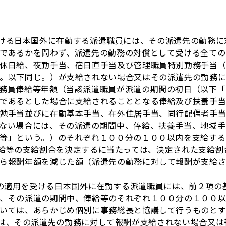
る日本国外に在勤する派遣職員には、その派遣先の勤務に
であるかを問わず、派遣先の勤務の対償として受ける全ての
休日給、夜勤手当、宿日直手当及び管理職員特別勤務手当（
。以下同じ。）が支給されない場合又はその派遣先の勤務
務員俸給等年額（当該派遣職員が派遣の期間の初日（以下「
であるとした場合に支給されることとなる俸給及び扶養手
勉手当並びに在勤基本手当、在外住居手当、同行配偶者手
ない場合には、その派遣の期間中、俸給、扶養手当、地域手
等」という。）のそれぞれ１００分の１００以内を支給する
等の支給割合を決定するに当たっては、決定された支給割
ら報酬年額を減じた額（派遣先の勤務に対して報酬が支給さ
の適用を受ける日本国外に在勤する派遣職員には、前２項の
、その派遣の期間中、俸給等のそれぞれ１００分の１００
いては、あらかじめ個別に事務総長と協議して行うものと
、その派遣先の勤務に対して報酬が支給されない場合又は