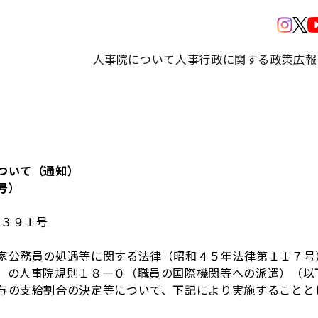
人事院について
人事行政に関する政策
広報
ついて（通知）
号）
１３９１号
公務員の処遇等に関する法律（昭和４５年法律第１１７号
）の人事院規則１８―０（職員の国際機関等への派遣）（以
与の支給割合の決定等について、下記により実施することと