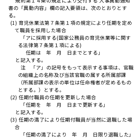
規則第１４条の規定により交付する
人事異動通知
書
の「異動内容」欄の記入要領は、次のとおりとす
る。
(1) 育児休業法第７条第１項の規定により任期を定め
て職員を採用した場合
「アに採用する(国家公務員の育児休業等に関す
る法律第７条第１項による)
任期は 年 月 日までとする」
と記入する。
注 「ア」の記号をもって表示する事項は、官職
の組織上の名称及び当該官職の属する所属部課
（所属部課の表示の単位は任命権者が定めるもの
とする。）とする。
(2) 任期付職員の任期を更新した場合
「任期を 年 月 日まで更新する」
と記入する。
(3) 任期の満了により任期付職員が当然に退職した場
合
「任期の満了により 年 月 日限り退職した」