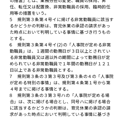
の措置」とは、業務分担の変更、職員の採用、昇
任、転任又は配置換、非常勤職員の採用、臨時的任
用等の措置をいう。
５ 規則第３条第４号イに掲げる非常勤職員に該当す
るかどうかの判断は、育児休業の承認の請求があっ
た時点において判明している事情に基づき行うもの
とする｡
６ 規則第３条第４号イ(2)の「人事院が定める非常
勤職員」は、１週間の勤務日が３日以上とされてい
る非常勤職員又は週以外の期間によって勤務日が定
められている非常勤職員で１年間の勤務日が１２１
日以上である非常勤職員とする。
７ 規則第３条の３第３号及び第３条の４の「人事院
が定める特別の事情」は、規則第４条第１号から第
４号までに掲げる事情とする。
８ 規則第３条の３第３号ハの「人事院が定める場
合」は、次に掲げる場合とし、同号ハに掲げる場合
に該当するかどうかの判断は、育児休業の承認の請
求があった時点において判明している事情に基づき