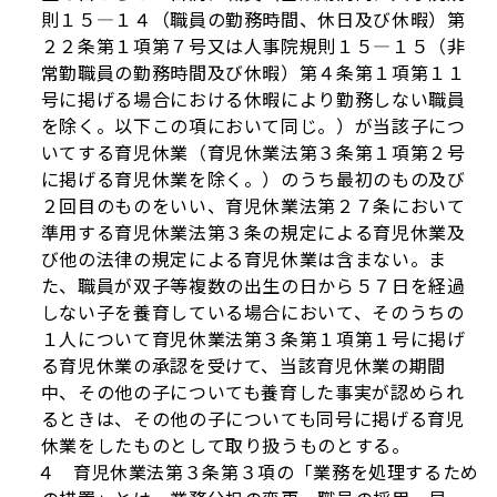
則１５―１４（職員の勤務時間、休日及び休暇）第
２２条第１項第７号又は人事院規則１５―１５（非
常勤職員の勤務時間及び休暇）第４条第１項第１１
号に掲げる場合における休暇により勤務しない職員
を除く。以下この項において同じ。）が当該子につ
いてする育児休業（育児休業法第３条第１項第２号
に掲げる育児休業を除く。）のうち最初のもの及び
２回目のものをいい、育児休業法第２７条において
準用する育児休業法第３条の規定による育児休業及
び他の法律の規定による育児休業は含まない。ま
た、職員が双子等複数の出生の日から５７日を経過
しない子を養育している場合において、そのうちの
１人について育児休業法第３条第１項第１号に掲げ
る育児休業の承認を受けて、当該育児休業の期間
中、その他の子についても養育した事実が認められ
るときは、その他の子についても同号に掲げる育児
休業をしたものとして取り扱うものとする。
４ 育児休業法第３条第３項の「業務を処理するため