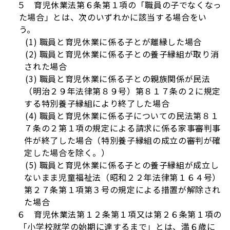
５ 育児休業法第６条第１項の「職員の子でなくなっ
た場合」とは、次のいずれかに該当する場合をい
う。
(1) 職員と育児休業に係る子とが離縁した場合
(2) 職員と育児休業に係る子との養子縁組が取り消
された場合
(3) 職員と育児休業に係る子との親族関係が民法
（明治２９年法律第８９号）第８１７条の２に規定
する特別養子縁組により終了した場合
(4) 職員と育児休業に係る子についての民法第８１
７条の２第１項の規定による請求に係る家事審判事
件が終了した場合（特別養子縁組の成立の審判が確
定した場合を除く。）
(5) 職員と育児休業に係る子との養子縁組が成立し
ないまま児童福祉法（昭和２２年法律第１６４号）
第２７条第１項第３号の規定による措置が解除され
た場合
６ 育児休業法第１２条第１項又は第２６条第１項の
「小学校就学の始期に達するまで」とは、満６歳に