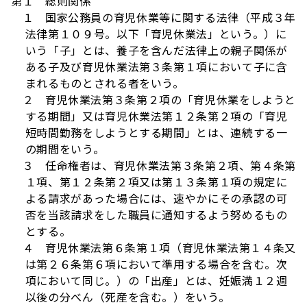
第１ 総則関係
１ 国家公務員の育児休業等に関する法律（平成３年
法律第１０９号。以下「育児休業法」という。）に
いう「子」とは、養子を含んだ法律上の親子関係が
ある子及び育児休業法第３条第１項において子に含
まれるものとされる者をいう。
２ 育児休業法第３条第２項の「育児休業をしようと
する期間」又は育児休業法第１２条第２項の「育児
短時間勤務をしようとする期間」とは、連続する一
の期間をいう。
３ 任命権者は、育児休業法第３条第２項、第４条第
１項、第１２条第２項又は第１３条第１項の規定に
よる請求があった場合には、速やかにその承認の可
否を当該請求をした職員に通知するよう努めるもの
とする。
４ 育児休業法第６条第１項（育児休業法第１４条又
は第２６条第６項において準用する場合を含む。次
項において同じ。）の「出産」とは、妊娠満１２週
以後の分べん（死産を含む。）をいう。