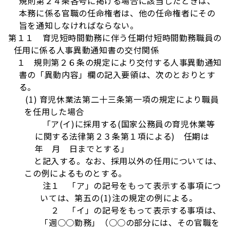
規則第２４条各号に掲げる場合に該当したときは、
本務に係る官職の任命権者は、他の任命権者にその
旨を通知しなければならない。
第１１ 育児短時間勤務に伴う任期付短時間勤務職員の
任用に係る人事異動通知書の交付関係
１ 規則第２６条の規定により交付する人事異動通知
書の「異動内容」欄の記入要領は、次のとおりとす
る。
(1) 育児休業法第二十三条第一項の規定により職員
を任用した場合
「ア(イ)に採用する(国家公務員の育児休業等
に関する法律第２３条第１項による) 任期は
年 月 日までとする」
と記入する。なお、採用以外の任用については、
この例によるものとする。
注１ 「ア」の記号をもって表示する事項につ
いては、第五の(1)注の規定の例による。
２ 「イ」の記号をもって表示する事項は、
「週○○勤務」（○○の部分には、その官職を