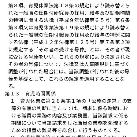
第８項、育児休業法第１８条の規定により読み替えら
れた一般職の任期付研究員の採用、給与及び勤務時間
の特例に関する法律（平成９年法律第６５号）第６条
第３項又は育児休業法第１９条の規定により読み替え
られた一般職の任期付職員の採用及び給与の特例に関
する法律（平成１２年法律第１２５号）第７条第２項
に規定する「その者の受ける号俸」とは、その者が現
に受ける号俸をいい、これらの規定により決定された
その者の号俸について、法律又は人事院規則に基づく
調整が行われた場合には、当該調整が行われた後の号
俸を基礎として、これらの規定を適用することとな
る。
第１３ 育児時間関係
１ 育児休業法第２６条第１項の「公務の運営」の支
障の有無の判断に当たっては、請求に係る時期にお
ける職員の業務の内容及び業務量、当該請求に係る
期間について当該請求をした職員の業務を処理する
ための措置の難易等を総合して行うものとする。