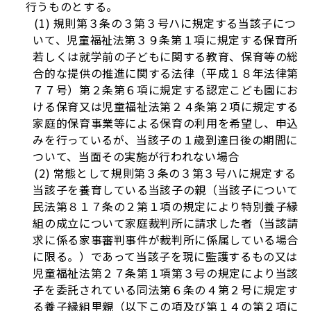
行うものとする。
(1) 規則第３条の３第３号ハに規定する当該子につ
いて、児童福祉法第３９条第１項に規定する保育所
若しくは就学前の子どもに関する教育、保育等の総
合的な提供の推進に関する法律（平成１８年法律第
７７号）第２条第６項に規定する認定こども園にお
ける保育又は児童福祉法第２４条第２項に規定する
家庭的保育事業等による保育の利用を希望し、申込
みを行っているが、当該子の１歳到達日後の期間に
ついて、当面その実施が行われない場合
(2) 常態として規則第３条の３第３号ハに規定する
当該子を養育している当該子の親（当該子について
民法第８１７条の２第１項の規定により特別養子縁
組の成立について家庭裁判所に請求した者（当該請
求に係る家事審判事件が裁判所に係属している場合
に限る。）であって当該子を現に監護するもの又は
児童福祉法第２７条第１項第３号の規定により当該
子を委託されている同法第６条の４第２号に規定す
る養子縁組里親（以下この項及び第１４の第２項に