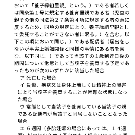
おいて「養子縁組里親」という。）である者若しく
は同条第１号に規定する養育里親である者（児童の
親その他の同法第２７条第４項に規定する者の意に
反するため、同項の規定により、養子縁組里親とし
て委託することができない者に限る。）を含む。以
下この項において同じ。）である配偶者（届出をし
ないが事実上婚姻関係と同様の事情にある者を含
む。以下同じ。）であって当該子の１歳到達日後の
期間について常態として当該子を養育する予定であ
ったものが次のいずれかに該当した場合
ア 死亡した場合
イ 負傷、疾病又は身体上若しくは精神上の障害
により当該子を養育することが困難な状態になっ
た場合
ウ 常態として当該子を養育している当該子の親
である配偶者が当該子と同居しないこととなった
場合
エ ６週間（多胎妊娠の場合にあっては、１４週