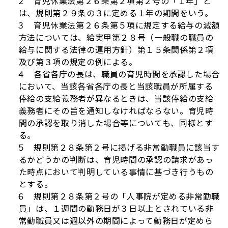
２ 育児休業法第２６条第２項第２号の「１年」と
は、規則第２９条の３に定める１年の期間をいう。
３ 育児休業法第２６条第５項に規定する給与の減額
方法については、給実甲第２８号（一般職の職員の
給与に関する法律の運用方針）第１５条関係第２項
及び第３項の規定の例による。
４ 各省各庁の長は、職員の育児時間を承認した場合
において、当該各省各庁の長と当該職員が所属する
俸給の支給義務者が異なるときは、当該俸給の支給
義務者にその旨を通知しなければならない。育児時
間の承認を取り消した場合等についても、同様とす
る。
５ 規則第２８条第２号に掲げる非常勤職員に該当す
るかどうかの判断は、育児時間の承認の請求があっ
た時点において判明している事情に基づき行うもの
とする。
６ 規則第２８条第２号の「人事院が定める非常勤職
員」は、１週間の勤務日が３日以上とされている非
常勤職員又は週以外の期間によって勤務日が定めら