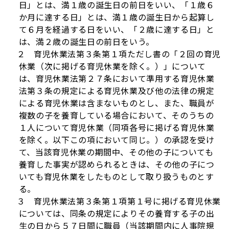
日」とは、満１歳の誕生日の前日をいい、「１歳６
か月に達する日」とは、満１歳の誕生日から起算し
て６月を経過する日をいい、「２歳に達する日」と
は、満２歳の誕生日の前日をいう。
２ 育児休業法第３条第１項ただし書の「２回の育児
休業（次に掲げる育児休業を除く。）」について
は、育児休業法第２７条において準用する育児休業
法第３条の規定による育児休業及び他の法律の規定
による育児休業は含まないものとし、また、職員が
複数の子を養育している場合において、そのうちの
１人について育児休業（同項各号に掲げる育児休業
を除く。以下この項において同じ。）の承認を受け
て、当該育児休業の期間中、その他の子についても
養育した事実が認められるときは、その他の子につ
いても育児休業をしたものとして取り扱うものとす
る。
３ 育児休業法第３条第１項第１号に掲げる育児休業
については、同条の規定によりその養育する子の出
生の日から５７日間に職員（当該期間内に人事院規