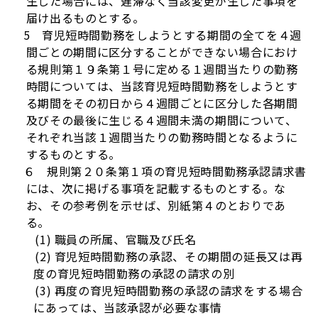
生じた場合には、遅滞なく当該変更が生じた事項を
届け出るものとする。
5 育児短時間勤務をしようとする期間の全てを４週
間ごとの期間に区分することができない場合におけ
る規則第１９条第１号に定める１週間当たりの勤務
時間については、当該育児短時間勤務をしようとす
る期間をその初日から４週間ごとに区分した各期間
及びその最後に生じる４週間未満の期間について、
それぞれ当該１週間当たりの勤務時間となるように
するものとする。
６ 規則第２０条第１項の育児短時間勤務承認請求書
には、次に掲げる事項を記載するものとする。な
お、その参考例を示せば、別紙第４のとおりであ
る。
(1) 職員の所属、官職及び氏名
(2) 育児短時間勤務の承認、その期間の延長又は再
度の育児短時間勤務の承認の請求の別
(3) 再度の育児短時間勤務の承認の請求をする場合
にあっては、当該承認が必要な事情