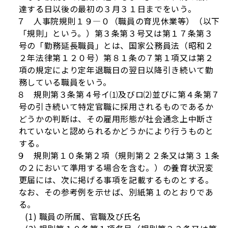
達する日以後の最初の３月３１日までをいう。
７ 人事院規則１９―０（職員の育児休業等）（以下
「規則」という。）第３条第３号又は第１７条第３
号の「勤務延長職員」とは、国家公務員法（昭和２
２年法律第１２０号）第８１条の７第１項又は第２
項の規定により定年退職日の翌日以降引き続いて勤
務している職員をいう。
８ 規則第３条第４号イ⑴及びロ⑵並びに第４条第７
号の引き続いて特定官職に採用されるものであるか
どうかの判断は、その雇用形態が社会通念上中断さ
れていないと認められるかどうかにより行うものと
する。
９ 規則第１０条第２項（規則第２２条又は第３１条
の２において準用する場合を含む。）の養育状況変
更届には、次に掲げる事項を記載するものとする。
なお、その参考例を示せば、別紙第１のとおりであ
る。
(1) 職員の所属、官職及び氏名