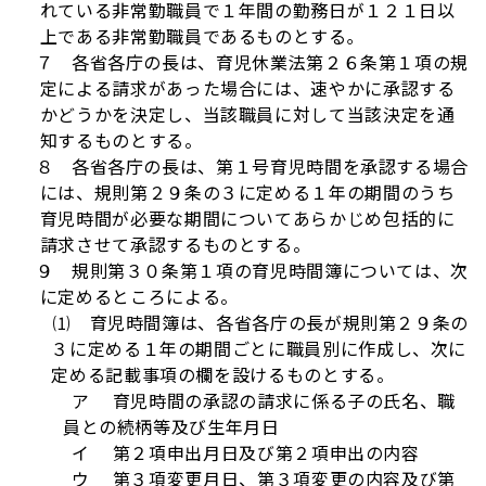
れている非常勤職員で１年間の勤務日が１２１日以
上である非常勤職員であるものとする｡
７ 各省各庁の長は、育児休業法第２６条第１項の規
定による請求があった場合には、速やかに承認する
かどうかを決定し、当該職員に対して当該決定を通
知するものとする。
８ 各省各庁の長は、第１号育児時間を承認する場合
には、規則第２９条の３に定める１年の期間のうち
育児時間が必要な期間についてあらかじめ包括的に
請求させて承認するものとする。
９ 規則第３０条第１項の育児時間簿については、次
に定めるところによる。
⑴ 育児時間簿は、各省各庁の長が規則第２９条の
３に定める１年の期間ごとに職員別に作成し、次に
定める記載事項の欄を設けるものとする。
ア 育児時間の承認の請求に係る子の氏名、職
員との続柄等及び生年月日
イ 第２項申出月日及び第２項申出の内容
ウ 第３項変更月日、第３項変更の内容及び第