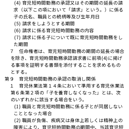
(4) 育児短時間勤務の承認又はその期間の延長の請
求（以下この項において「請求」という。）に係る
子の氏名、職員との続柄等及び生年月日
(5) 請求をしようとする期間
(6) 請求に係る育児短時間勤務の内容
(7) 請求に係る子について既に育児短時間勤務をし
た期間
７ 任命権者は、育児短時間勤務の期間の延長の場合
を除き、育児短時間勤務承認請求書に前項(4)に掲げ
る事項を証明する書類を添付することを求めるもの
とする。
第９ 育児短時間勤務の承認の取消し関係
１ 育児休業法第１４条において準用する育児休業法
第６条第２項の「子を養育しなくなった」とは、次
のいずれかに該当する場合をいう。
(1) 職員と育児短時間勤務に係る子とが同居しない
こととなった場合
(2) 職員が負傷、疾病又は身体上若しくは精神上の
障害により、育児短時間勤務の期間中、当該育児短