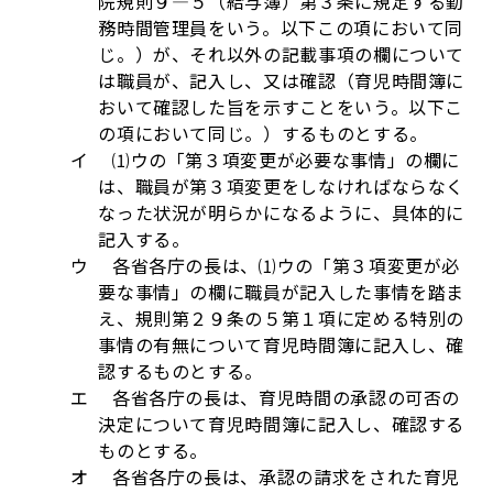
院規則９―５（給与簿）第３条に規定する勤
務時間管理員をいう。以下この項において同
じ。）が、それ以外の記載事項の欄について
は職員が、記入し、又は確認（育児時間簿に
おいて確認した旨を示すことをいう。以下こ
の項において同じ。）するものとする。
イ ⑴ウの「第３項変更が必要な事情」の欄に
は、職員が第３項変更をしなければならなく
なった状況が明らかになるように、具体的に
記入する。
ウ 各省各庁の長は、⑴ウの「第３項変更が必
要な事情」の欄に職員が記入した事情を踏ま
え、規則第２９条の５第１項に定める特別の
事情の有無について育児時間簿に記入し、確
認するものとする。
エ 各省各庁の長は、育児時間の承認の可否の
決定について育児時間簿に記入し、確認する
ものとする。
オ 各省各庁の長は、承認の請求をされた育児