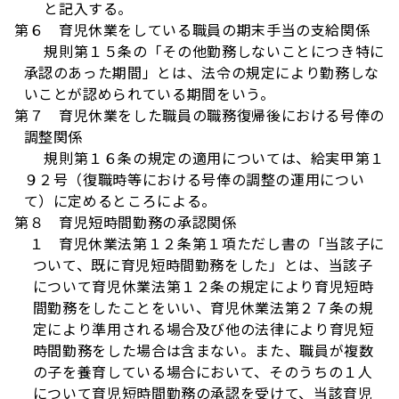
と記入する。
第６ 育児休業をしている職員の期末手当の支給関係
規則第１５条の「その他勤務しないことにつき特に
承認のあった期間」とは、法令の規定により勤務しな
いことが認められている期間をいう。
第７ 育児休業をした職員の職務復帰後における号俸の
調整関係
規則第１６条の規定の適用については、給実甲第１
９２号（復職時等における号俸の調整の運用につい
て）に定めるところによる。
第８ 育児短時間勤務の承認関係
１ 育児休業法第１２条第１項ただし書の「当該子に
ついて、既に育児短時間勤務をした」とは、当該子
について育児休業法第１２条の規定により育児短時
間勤務をしたことをいい、育児休業法第２７条の規
定により準用される場合及び他の法律により育児短
時間勤務をした場合は含まない。また、職員が複数
の
子を養育している場合において、そのうちの１人
について育児短時間勤務の承認を受けて、当該育児