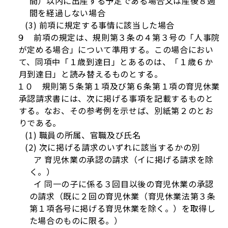
間）以内に出産する予定である場合又は産後８週
間を経過しない場合
(3) 前項に規定する事情に該当した場合
９ 前項の規定は、規則第３条の４第３号の「人事院
が定める場合」について準用する。この場合におい
て、同項中「１歳到達日」とあるのは、「１歳６か
月到達日」と読み替えるものとする。
１０ 規則第５条第１項及び第６条第１項の育児休業
承認請求書には、次に掲げる事項を記載するものと
する。なお、その参考例を示せば、別紙第２のとお
りである。
(1) 職員の所属、官職及び氏名
(2) 次に掲げる請求のいずれに該当するかの別
ア 育児休業の承認の請求（イに掲げる請求を除
く。）
イ 同一の子に係る３回目以後の育児休業の承認
の請求（既に２回の育児休業（育児休業法第３条
第１項各号に掲げる育児休業を除く。）を取得し
た場合のものに限る。）