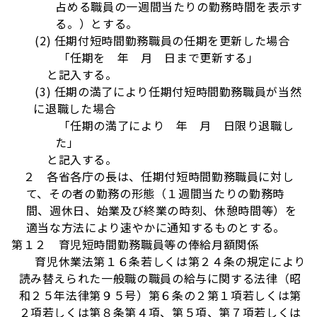
占める職員の一週間当たりの勤務時間を表示す
る。）とする。
(2) 任期付短時間勤務職員の任期を更新した場合
「任期を 年 月 日まで更新する」
と記入する。
(3) 任期の満了により任期付短時間勤務職員が当然
に退職した場合
「任期の満了により 年 月 日限り退職し
た」
と記入する。
２ 各省各庁の長は、任期付短時間勤務職員に対し
て、その者の勤務の形態（１週間当たりの勤務時
間、週休日、始業及び終業の時刻、休憩時間等）を
適当な方法により速やかに通知するものとする。
第１２ 育児短時間勤務職員等の俸給月額関係
育児休業法第１６条若しくは第２４条の規定により
読み替えられた一般職の職員の給与に関する法律（昭
和２５年法律第９５号）第６条の２第１項若しくは第
２項若しくは第８条第４項、第５項、第７項若しくは