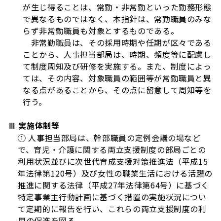
が生じ得ることは、常勤・非常勤といった勤務形態
で異なるものではなく、本指針は、常勤職員のみな
らず非常勤職員も対象とするものである。
非常勤職員は、その採用時期や任期が区々である
ことから、人事担当部局は、時期、頻度等に配慮し
て制度周知及び研修を実施する。また、制度によっ
ては、その内容、対象職員の範囲等が常勤職員と異
なる点があることから、その点に留意して周知等を
行う。
Ⅲ 実施体制等
① 人事担当部局は、幹部職員の定例会議の場など
で、育児・介護に関する両立支援制度の部局ごとの
利用状況並びに次世代育成支援対策推進法（平成15
年法律第120号）及び女性の職業生活における活躍の
推進に関する法律（平成27年法律第64号）に基づく
特定事業主行動計画に基づく措置の実施状況につい
て定期的に報告を行い、これらの両立支援制度の利
用の促進を図る。